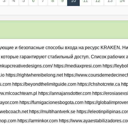
3
4
5
6
7
8
9
10
11
12
13
14
вующие и безопасные способы входа на ресурс KRAKEN. Н
оторые гарантируют стабильный доступ. Список рабочих 
upcreativedesigns.com/ https://mediaxpresi.com https://leybol
ic.io https://rightwhereibelong.net https://www.coursdemedecinec
s.com https://beyondthelimitguide.com https://chshotcrete.ca http
ww.mlcoachteam.pl https://annajansdotter.com https://erosiasexs
ayor.com https://fumigacionesbogota.com https://globalimprovem
hewebcoach.net https://multihantverk.se https://eleotinpilipinas.
xshop.com https://arminkor.com https://www.ayaestabilizadores.c