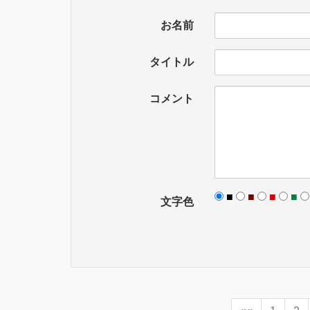
お名前
タイトル
コメント
■
■
■
■
文字色