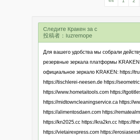
««
1
2
Следите Кракен за с
投稿者：Iuzremope
Для вашего удобства мы собрали дейст
резервные зеркала платформы KRAKEN к
официальное зеркало KRAKEN: https://trunk
https://tischlerei-neesen.de https://seometr
https://www.hometaitools.com https://tgotitle
https://midtowncleaningservice.ca https://w
https://alimentosdaen.com https://rematealm
https://kn2025.cc https://kra2kn.cc https://t
https://vietairexpress.com https://erosiase