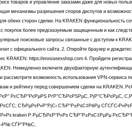
ск товаров и управление заказами даже для новых пользо
ющая механизмы разрешения споров диспутов и возможност
для обеих сторон сделки. На KRAKEN функциональность со
есс покупок более предсказуемым защищенным и как следс
пулярные поисковые запросы связанные с доступом к KRAK
wser с официального сайта. 2. Откройте браузер и дождитесь
ес KRAKEN: https://erosiasexshop.com 4. Пройдите регистр
RAKEN. Немедленно включите двухфакторную аутентификац
рассмотрите возможность использования VPN-сервиса пер
ывам и рейтингу перед совершением сделки на KRAKEN. 
єР° РєСЂР°РєРµРЅ РґР°СЂРєРЅРµС‚ РјР°СЂРєРµС‚ С‚
РєСЃС‚ СЂРµРєР»Р°РјС‹ СЂР°Р±РѕС‡РёРµ СЃСЃС‹Р»РєР
Р»Рѕ kraken Р·РµСЂРєР°Р»Рѕ СЂР°Р±РѕС‡РµРµ РєСЂР
С‹Р№ СЃР°Р№С‚