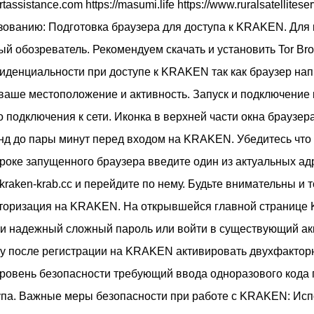
ortassistance.com https://masumi.life https://www.ruralsatelli
ованию: Подготовка браузера для доступа к KRAKEN. Для 
обозреватель. Рекомендуем скачать и установить Tor Brow
иденциальности при доступе к KRAKEN так как браузер на
ваше местоположение и активность. Запуск и подключение 
о подключения к сети. Иконка в верхней части окна браузер
кунд до пары минут перед входом на KRAKEN. Убедитесь чт
троке запущенного браузера введите один из актуальных 
://kraken-krab.cc и перейдите по нему. Будьте внимательны и
вторизация на KRAKEN. На открывшейся главной странице
н и надежный сложный пароль или войти в существующий а
у после регистрации на KRAKEN активировать двухфактор
ровень безопасности требующий ввода одноразового кода 
па. Важные меры безопасности при работе с KRAKEN: Исп