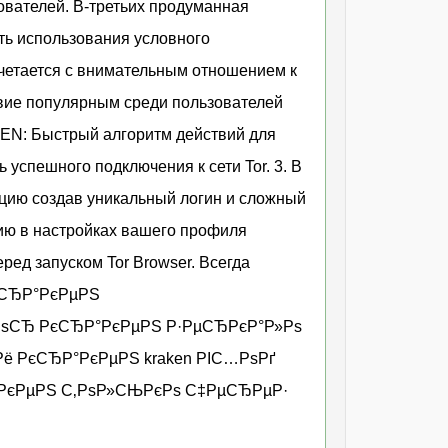
вателей. В-третьих продуманная
ь использования условного
четается с внимательным отношением к
твие популярным среди пользователей
EN: Быстрый алгоритм действий для
 успешного подключения к сети Tor. 3. В
ацию создав уникальный логин и сложный
ию в настройках вашего профиля
ед запуском Tor Browser. Всегда
РєСЂР°РєРµРЅ
РѕСЂ РєСЂР°РєРµРЅ Р·РµСЂРєР°Р»Рѕ
ё РєСЂР°РєРµРЅ kraken РІС…РѕРґ
°РєРµРЅ С‚РѕР»СЊРєРѕ С‡РµСЂРµР·