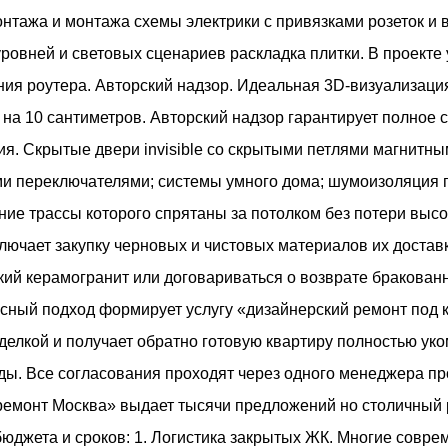
нтажа и монтажа схемы электрики с привязками розеток и 
ровней и световых сценариев раскладка плитки. В проекте
ия роутера. Авторский надзор. Идеальная 3D-визуализация
у на 10 сантиметров. Авторский надзор гарантирует полное 
. Скрытые двери invisible со скрытыми петлями магнитным
и переключателями; системы умного дома; шумоизоляция п
ие трассы которого спрятаны за потолком без потери выс
ючает закупку черновых и чистовых материалов их доставк
едкий керамогранит или договариваться о возврате бракован
сный подход формирует услугу «дизайнерский ремонт под к
тделкой и получает обратно готовую квартиру полностью ук
ды. Все согласования проходят через одного менеджера пр
ремонт Москва» выдает тысячи предложений но столичный 
бюджета и сроков: 1. Логистика закрытых ЖК. Многие совр