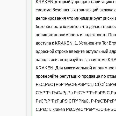
KRAKEN который упрощает навигацию пои
система безопасных транзакций включа
депонирования что минимизирует риски 
безопасности клиентов что делает проц
ценящих анонимность и надежность. По
доступа к KRAKEN: 1. Установите Tor Bro
адресной строке введите актуальный адр
пароль или авторизуйтесь в системе K
KRAKEN. Для максимальной анонимности 
проверяйте репутацию продавца по отз
РѕС„РёС†РёР°Р»СЊРЅР°СЏ СЃСЃС‹Р»Р
СЂР°Р±РѕС‡РµРµ РєСЂР°РєРµРЅ С‚Рµ
РєСЂР°РєРµРЅ СЃР°Р№С‚ Р·РµСЂРєР°
С‚РѕСЂ kraken РѕС„РёС†РёР°Р»СЊРЅ