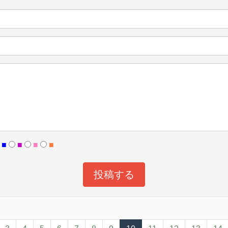
■
■
■
■