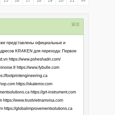
15
16
17
18
19
20
21
»»
返信
иже представлены официальные и
адресов KRAKEN для перехода: Первое
d.vn https://www.psheshadri.com/
hinoise.fr https://www.fybulle.com
s://footprintengineering.ca
hop.com https://skaterror.com
entsolutions.ca https://grt-instrument.com
com https://www.trustvietnamvisa.com
om https://globalimprovementsolutions.ca