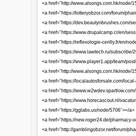
<a href="http://www.alsongs.com.hk/node/
<a href="https://lotteryobzor.com/forum/pha
<a href="https://dev.beautynbrushes.com/s
<a href="https://www.drupalcamp.cr/en/ses
<a href="https://reflexologie-cerilly.fr/en/n
<a href="https://www.lawtech.ru/subscribe
<a href="https://www.player1.app/team/po
<a href="http://www.alsongs.com.hk/node/
<a href="https://localautosforsale.com/loca
<a href="https://www.w2wdev.spartlow.com
<a href="https://www.horecascout.nl/vacat
<a href="https://gglabs.us/node/5706"></a>
<a href="https://new.roger24.de/pharmacy-o
<a href="http://gamblingobzor.net/forum/ph