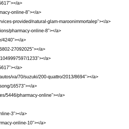
15617"></a>
rmacy-online-8"></a>
ervices-provided/natural-glam-maroonimmortalep"></a>
sions/pharmacy-online-8"></a>
ode/4240"></a>
/26802-27092025"></a>
st/1049997597/1233"></a>
15617"></a>
l-autos/va/70/suzuki/200-quattro/2013/8694"></a>
/song/16573"></a>
ures/5446/pharmacy-online"></a>
nline-3"></a>
armacy-online-10"></a>