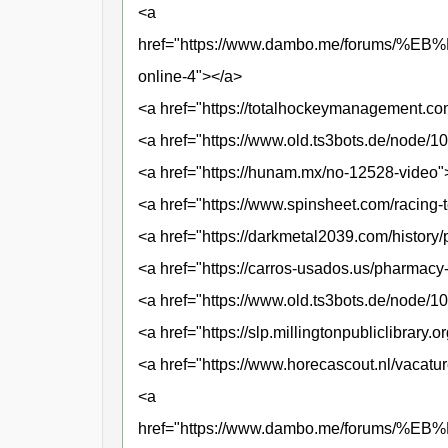
<a
href="https://www.dambo.me/foru
online-4"></a>
<a href="https://totalhockeymanagement.c
<a href="https://www.old.ts3bots.de/node/1
<a href="https://hunam.mx/no-12528-video"
<a href="https://www.spinsheet.com/racing
<a href="https://darkmetal2039.com/history
<a href="https://carros-usados.us/pharmacy
<a href="https://www.old.ts3bots.de/node/1
<a href="https://slp.millingtonpubliclibrary
<a href="https://www.horecascout.nl/vacat
<a
href="https://www.dambo.me/foru