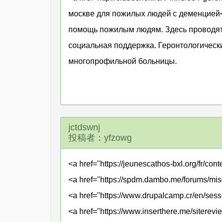
москве для пожилых людей с деменцией<
помощь пожилым людям. Здесь проводятс
социальная поддержка. Геронтологически
многопрофильной больницы.
jctdswnj
投稿者：yfzowg
<a href="https://jeunescathos-bxl.org/fr/co
<a href="https://spdm.dambo.me/forums/mi
<a href="https://www.drupalcamp.cr/en/ses
<a href="https://www.inserthere.me/siterev