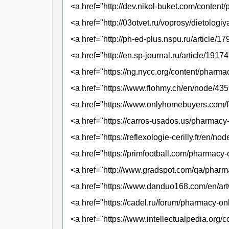
<a href="http://dev.nikol-buket.com/content
<a href="http://03otvet.ru/voprosy/dietolog
<a href="http://ph-ed-plus.nspu.ru/article/1
<a href="http://en.sp-journal.ru/article/1917
<a href="https://ng.nycc.org/content/pharma
<a href="https://www.flohmy.ch/en/node/43
<a href="https://www.onlyhomebuyers.com/
<a href="https://carros-usados.us/pharmacy
<a href="https://reflexologie-cerilly.fr/en/n
<a href="https://primfootball.com/pharmacy-
<a href="http://www.gradspot.com/qa/pharm
<a href="https://www.danduo168.com/en/ar
<a href="https://cadel.ru/forum/pharmacy-on
<a href="https://www.intellectualpedia.org