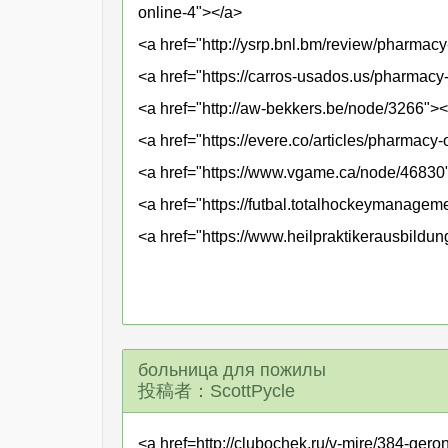
online-4"></a>
<a href="http://ysrp.bnl.bm/review/pharmac
<a href="https://carros-usados.us/pharmacy
<a href="http://aw-bekkers.be/node/3266"><
<a href="https://evere.co/articles/pharmacy
<a href="https://www.vgame.ca/node/46830
<a href="https://futbal.totalhockeymanage
<a href="https://www.heilpraktikerausbild
больница для пожилы
投稿者：ScottPycle
<a href=http://clubochek.ru/v-mire/384-gero