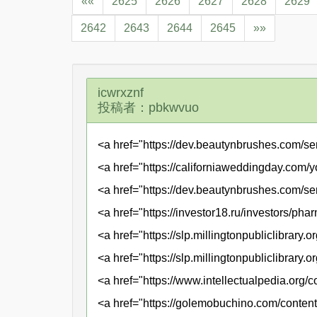
««
2625
2626
2627
2628
2629
2642
2643
2644
2645
»»
icwrxznf
投稿者：pbkwvuo
<a href="https://dev.beautynbrushes.com/s
<a href="https://californiaweddingday.com
<a href="https://dev.beautynbrushes.com/s
<a href="https://investor18.ru/investors/ph
<a href="https://slp.millingtonpubliclibrary
<a href="https://slp.millingtonpubliclibrary
<a href="https://www.intellectualpedia.org
<a href="https://golemobuchino.com/conten