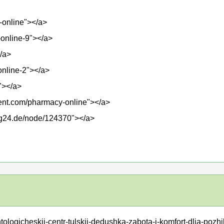
y-online"></a>
-online-9"></a>
/a>
-online-2"></a>
"></a>
ment.com/pharmacy-online"></a>
ung24.de/node/124370"></a>
ntologicheskij-centr-tulskij-dedushka-zabota-i-komfort-dlja-poz