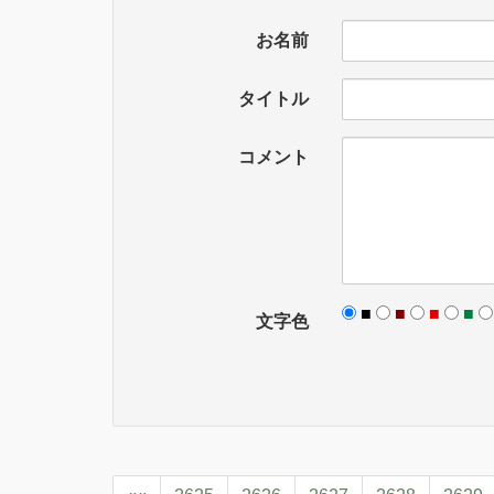
お名前
タイトル
コメント
■
■
■
■
文字色