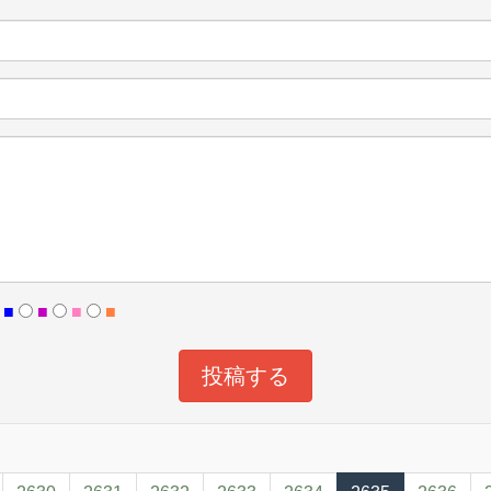
■
■
■
■