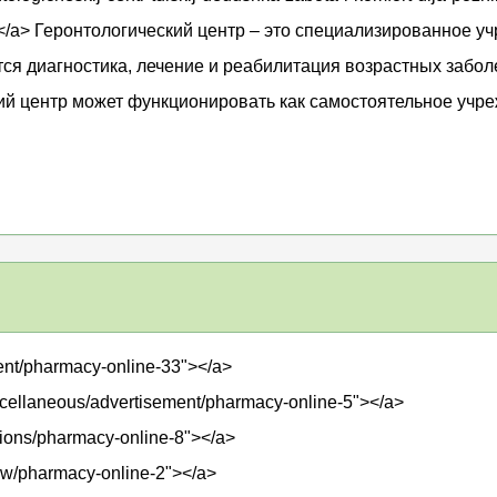
/a> Геронтологический центр – это специализированное 
я диагностика, лечение и реабилитация возрастных заболе
й центр может функционировать как самостоятельное учре
ntent/pharmacy-online-33"></a>
scellaneous/advertisement/pharmacy-online-5"></a>
sions/pharmacy-online-8"></a>
iew/pharmacy-online-2"></a>