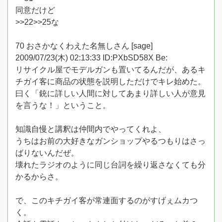
同意だけど
>>22>>25な
70 おさかなくわえた名無しさん [sage]
2009/07/23(木) 02:13:33 ID:PXbSD58X Be:
リサイクル屋でモデルガンも置いてるんだが、あるキ
チガイ客に商品の状態を説明しただけでキレ始めた。
曰く「銃に詳しい人間に対してあまり詳しい人が意見
を言うな！」ということ。
知識自慢と講釈は仲間内でやってくれよ、
うちはお前の大好きなガンショップやるつもりはさっ
ばりないんだぜ。
壊れたラジオのように同じ台詞を繰り返さなくても分
かるからさ。
で、このキチガイ客が常連面するのがすげぇムカつ
く。