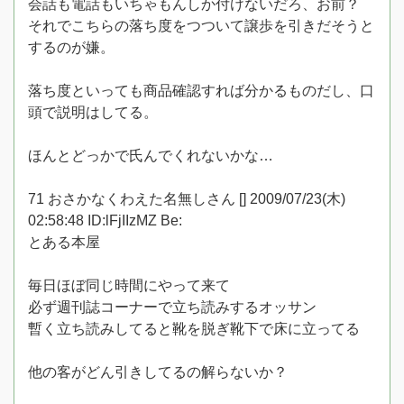
会話も電話もいちゃもんしか付けないだろ、お前？
それでこちらの落ち度をつついて譲歩を引きだそうと
するのが嫌。
落ち度といっても商品確認すれば分かるものだし、口
頭で説明はしてる。
ほんとどっかで氏んでくれないかな…
71 おさかなくわえた名無しさん [] 2009/07/23(木)
02:58:48 ID:lFjIIzMZ Be:
とある本屋
毎日ほぼ同じ時間にやって来て
必ず週刊誌コーナーで立ち読みするオッサン
暫く立ち読みしてると靴を脱ぎ靴下で床に立ってる
他の客がどん引きしてるの解らないか？