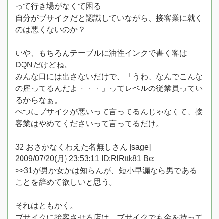
って行き場がなくて困る
自分がブサイクだと認識していながら、接客業に就く
のは悪くないのか？
いや、もちろんテーブルに油性インクで書く客は
DQNだけどね。
みんな口には出さないだけで、「うわ、なんでこんな
の雇ってるんだよ・・・」ってレベルの従業員ってい
るからなぁ。
べつにブサイクが悪いって言ってるんじゃなくて、接
客業はやめてくださいって言ってるだけ。
32 おさかなくわえた名無しさん [sage]
2009/07/20(月) 23:53:11 ID:RlRttk81 Be:
>>31が男か女かは知らんが、短小早漏なら男である
ことを辞めて欲しいと思う。
それはともかく。
ブサイクに接客させる店は、ブサイクでも金を持って