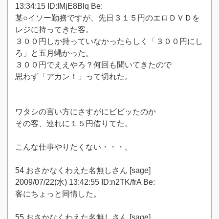
13:34:15 ID:IMjE8Blq Be:
某○イソー勤務ですが、先日３１５円のエロＤＶＤを
レジに持ってきた客。
３００円しか持っていなかったらしく「３００円にし
ろ」と五月蝿かった。
３００円でええやろ？何回も聞いてきたので
思わず「アカン！」って切れた。
ワタシの言い方にさすがにビビッたのか
その客、連れに１５円借りてた。
こんな仕事やりたくない・・・。
54 おさかなくわえた名無しさん [sage]
2009/07/22(水) 13:42:55 ID:n2TK/frA Be:
客にちょっと同情した。
55 おさかなくわえた名無しさん [sage]