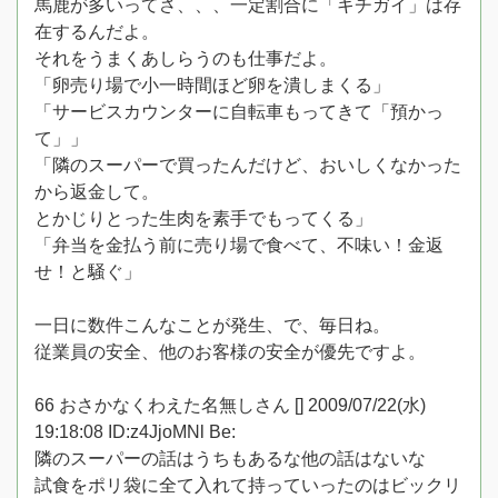
馬鹿が多いってさ、、、一定割合に「キチガイ」は存
在するんだよ。
それをうまくあしらうのも仕事だよ。
「卵売り場で小一時間ほど卵を潰しまくる」
「サービスカウンターに自転車もってきて「預かっ
て」」
「隣のスーパーで買ったんだけど、おいしくなかった
から返金して。
とかじりとった生肉を素手でもってくる」
「弁当を金払う前に売り場で食べて、不味い！金返
せ！と騒ぐ」
一日に数件こんなことが発生、で、毎日ね。
従業員の安全、他のお客様の安全が優先ですよ。
66 おさかなくわえた名無しさん [] 2009/07/22(水)
19:18:08 ID:z4JjoMNl Be:
隣のスーパーの話はうちもあるな他の話はないな
試食をポリ袋に全て入れて持っていったのはビックリ