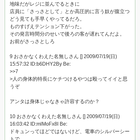
地味だがレジに並んでるときに
店員に「さっさとして」とか高圧的に言う奴が腹立つ
どう見ても手早くやってるだろ。
ものすげえテンション下がった。
その発言時間分のせいで後ろの客が遅れてんだよ。
お前がさっさとしろ
9 おさかなくわえた名無しさん [] 2009/07/19(日)
15:57:32 ID:b6DHY2By Be:
>>7
>人の身体的特長にケチつけるやつは殴ってイイと思
うぞ
アンタは身体じゃなきゃ許容するのか？
10 おさかなくわえた名無しさん [] 2009/07/19(日)
16:03:42 ID:mlMoFx8I Be:
ドキュンってほどではないけど、電車のシルバーシー
トで