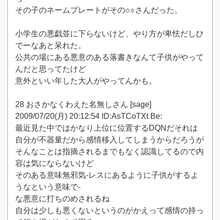
その子のネームプレートがその○○さんだった。
小学生の悪戯並に下らないけど、やり方が卑怯だしひ
でーなあと呆れた。
公共の場にある悪意のある落書きなんて子供がやって
んだと思ってたけど
意外といい年した大人がやってんかも。
28 おさかなくわえた名無しさん [sage]
2009/07/20(月) 20:12:54 ID:AsTCoTXt Be:
最近見た中ではかなり上位に位置するDQNだそれは
自分が不器量だから感情移入してしまうからだろうが
そんなことは指摘されるまでもなく認識してるので内
容は気にならないけど
そのある意味無邪気-レスにあるように子供がするよ
うなという意味で-
な悪意に打ちのめされるね
自分は少しも悪くないというのがかえって感情の持っ