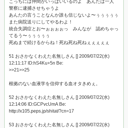
こっちには仲間がいっぱいいるのよ あんたは一人
警察に逮捕させちゃうよ
あんたの言うことなんか誰も信じないよ〜ぅぅぅぅぅ
また病院送りにしてやるわよ！
統合失調症とお〜ぉぉぉぉっ みんなが 認めちゃっ
てるう〜ぅぅぅぅぅ
死ぬまで続けるからね！死ね死ね死ねぇぇぇぇぇ
51 おさかなくわえた名無しさん [] 2009/07/22(水)
12:11:17 ID:hS4Ku+5n Be:
>>21>>25
根拠のない血液学を信仰する血オタきめぇ。
52 おさかなくわえた名無しさん [] 2009/07/22(水)
12:14:06 ID:GCPvcUmA Be:
http://x105.peps.jp/shitat/?cn=17
53 おさかなくわえた名無しさん [] 2009/07/22(水)