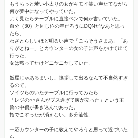
もうちっと若い小太りの女がキモイ笑い声たてながら
何か夢中になってやっていた。
よく見たらテーブルに直接ペンで何か書いていた。
自分（30）と同じ位の年だろうにDQNだなあと思っ
たら、
わざとらしいほど明るい声で「ごちそうさまあ」「あ
りがとねー」とカウンターの女の子に声をかけて出て
行った。
女は黙ってたけどニヤニヤしていた。
飯屋じゃあるまいし、挨拶して出るなんて不自然すぎ
るので、
ソイツらのいたテーブルに行ってみたら
「レジの○○さんがブス過ぎて腹が立った」という主
旨の中傷が書き込んであった。
指でこすったが消えない。多分油性。
一応カウンターの子に教えてやろうと思って近づいた
ら