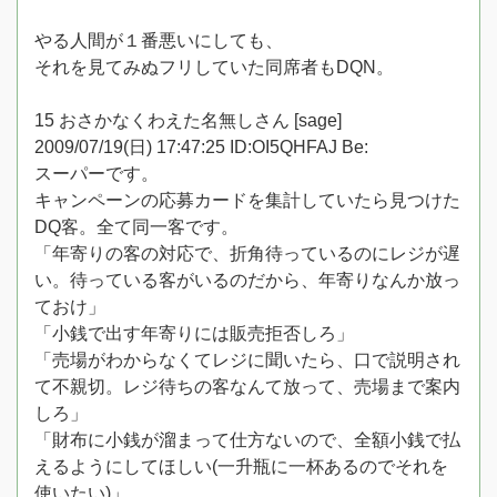
やる人間が１番悪いにしても、
それを見てみぬフリしていた同席者もDQN。
15 おさかなくわえた名無しさん [sage]
2009/07/19(日) 17:47:25 ID:OI5QHFAJ Be:
スーパーです。
キャンペーンの応募カードを集計していたら見つけた
DQ客。全て同一客です。
「年寄りの客の対応で、折角待っているのにレジが遅
い。待っている客がいるのだから、年寄りなんか放っ
ておけ」
「小銭で出す年寄りには販売拒否しろ」
「売場がわからなくてレジに聞いたら、口で説明され
て不親切。レジ待ちの客なんて放って、売場まで案内
しろ」
「財布に小銭が溜まって仕方ないので、全額小銭で払
えるようにしてほしい(一升瓶に一杯あるのでそれを
使いたい)」