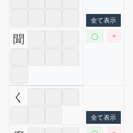
全て表示
聞
◯
×
く
全て表示