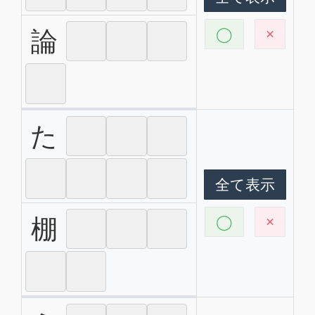
論
◯
×
た
全て表示
棚
◯
×