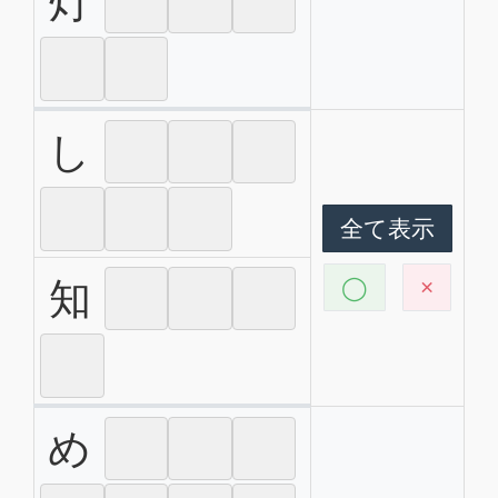
灯
し
全て表示
知
◯
×
め