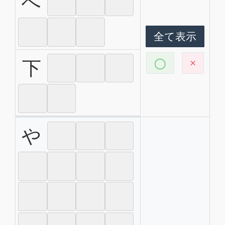
へ
全て表示
下
◯
×
や