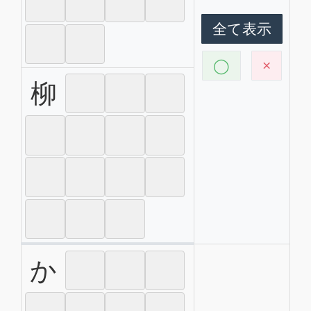
全て表示
◯
×
柳
か