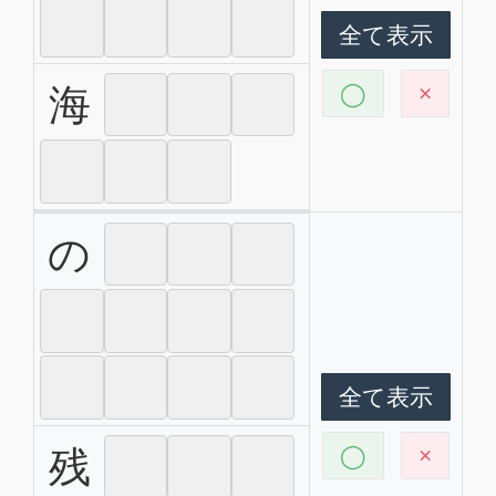
全て表示
海
◯
×
の
全て表示
残
◯
×