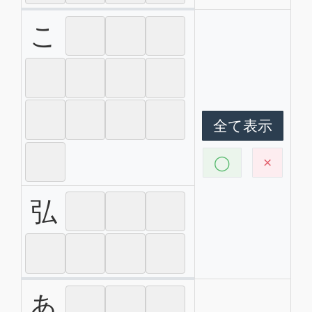
こ
全て表示
◯
×
弘
あ