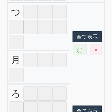
つ
全て表示
◯
×
月
ろ
全て表示