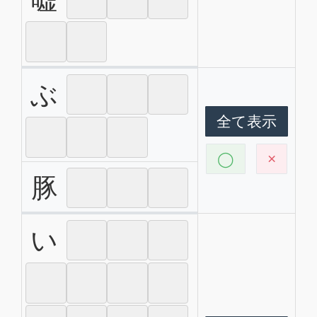
ぶ
全て表示
◯
×
豚
い