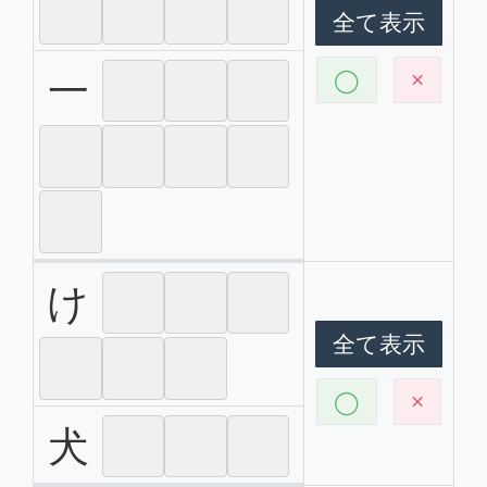
全て表示
一
◯
×
け
全て表示
◯
×
犬