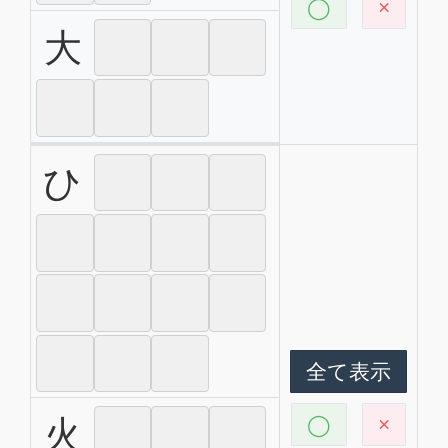
◯
×
大
ひ
全て表示
火
◯
×