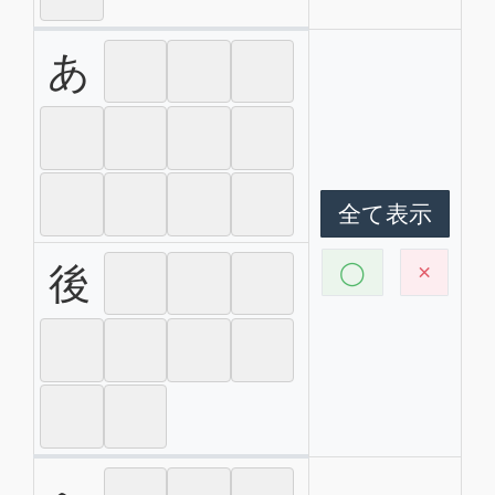
あ
全て表示
後
◯
×