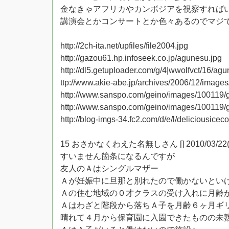
金なきゃアフリカやカンボジアを視察すれば
講演会とかコンサートとか色々あるのでマジ
http://2ch-ita.net/upfiles/file2004.jpg
http://gazou61.hp.infoseek.co.jp/agunesu.jpg
http://dl5.getuploader.com/g/4|wwolfvct/16/ag
ttp://www.akie-abe.jp/archives/2006/12/image
http://www.sanspo.com/geino/images/100119
http://www.sanspo.com/geino/images/100119
http://blog-imgs-34.fc2.com/d/e/l/deliciousic
15 おさかなくわえた名無しさん [] 2010/03/22(月) 2
すいません箇条になるんですが
友人のＡはシングルマザー
Ａが妊娠中に旦那と別れたので働かないとい
Ａの住む地域の０才クラスの受け入れに月齢
Ａはわざと階段から落ちＡ子を月齢６ヶ月ギ
晴れて４月から保育園に入園できたものの未