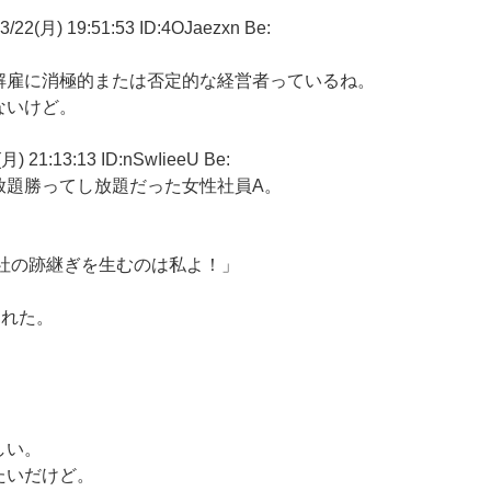
月) 19:51:53 ID:4OJaezxn Be:
解雇に消極的または否定的な経営者っているね。
ないけど。
1:13:13 ID:nSwIieeU Be:
放題勝ってし放題だった女性社員A。
社の跡継ぎを生むのは私よ！」
された。
しい。
たいだけど。