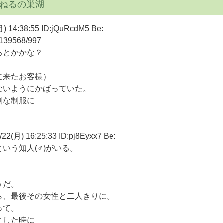
ゃんねるの巣湖
:38:55 ID:jQuRcdM5 Be:
67139568/997
るとかかな？
に来たお客様）
ないようにかばっていた。
別な制服に
) 16:25:33 ID:pj8Eyxx7 Be:
いう知人(♂)がいる。
うだ。
ら、最後その女性と二人きりに。
って。
とした時に