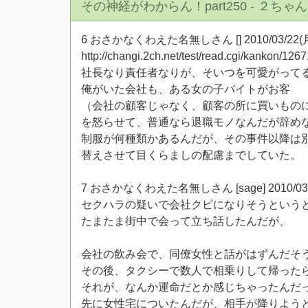
その神経がわからん！part250 - ２ち
6 おさかなくわえた名無しさん [] 2010/03/22(月) 14
http://changi.2ch.net/test/read.cgi/kankon/12
社長なり責任者なりが、そいつを可愛がって
俺がいた会社も、ある女の子バイトがお客
（会社の顧客じゃなく、顧客の所に買いもの
を怒らせて、普通なら退職モノなんだが辞め
制服が何種類かあるんだが、その事件以降は
替えさせて目くらましの配慮までしていた。
7 おさかなくわえた名無しさん [sage] 2010/03/22(月
セクハラの疑いで会社クビになりそうというと
たまたま街中で会って立ち話したんだが、
会社の飲み会で、同僚女性と話がはずんだそ
その後、タクシーで数人で相乗りして帰った
それが、なんか運命だとか感じちゃったんだ
先に女性宅についたんだが、相手が降りよう