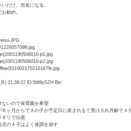
いいだけ。売名になる。
でお勧め。
unesu.JPG
s/1220057098.jpg
/gnj1001190506010-p1.jpg
/gnj1001190506010-p2.jpg
ecoffee/201002170210167fe.jpg
1:39:22 ID:56t9ySZH Be:
けないので保育園を希望
が６ヶ月からでＡの子が予定日に産まれるて受け入れ月齢で４
リギリで出産
熟児のＡ子はよく体調を崩す