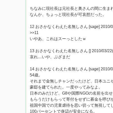
ちなみに現社長は元社長と奥さんの間に生ま
なんか、ちょっと現社長が可哀想だった。
12 おさかなくわえた名無しさん [sage] 2010/03/22(
>>11
いやあ、これはスーっとしたｗ
13 おさかなくわえた名無しさん [] 2010/03/22(月) 2
哀れ…いや、ぶざまだ
14 おさかなくわえた名無しさん [sage] 2010/03/22(
54歳。
それまで金無しチャンだったけど、日本ユニ
豪邸を建てられた。一度やってみなよ。
日本のみだけど、G8や国際NGOの名前を出
もらうだけもらって寄付をせずに募金を呼び
祖国中国での児童虐待を思い切って無視して
100パーセントで身辺が安全になる。