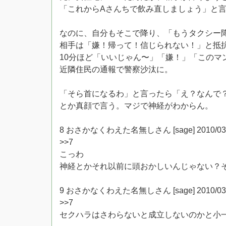
「これからAさんちで飲み直しましょう」と
なのに、自分もそこで降り、「もうタクシー
相手は「嫌！帰って！信じられない！」と抵
10分ほど「いいじゃん〜」「嫌！」「このマ
近隣住民の通報で警察沙汰に。
「そら首になるわ」と言ったら「え？なんで
とか真顔で言う。マジで神経がわからん。
8 おさかなくわえた名無しさん [sage] 2010/03/22(
>>7
こっわ
神経とかそれ以前に頭おかしいんじゃない？
9 おさかなくわえた名無しさん [sage] 2010/03/22(月
>>7
セクハラはさわらないと成立しないのかと小一