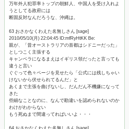
万年外人犯罪率トップの朝鮮人、中国人を受け入れよ
うとしてる政府には
断固反対なんだろうな、沖縄は。
63 おさかなくわえた名無しさん [sage]
2010/05/10(月) 22:04:45 ID:mfRyHtKK Be:
親が、「昔オーストラリアの首都はシドニーだった」
としつこく主張する
キャンベラになるまえはイギリス領だったと言っても
違うと言い
ぐぐって色々ページを見せたら「公式には残しちゃい
けないから伏せられてるんだ」と
あくまで主張を曲げないし、だんだん不機嫌になって
きた
些細なことなのに、なんで勘違いを認められないのか
わけがわからない
もう死ぬまで間違ってればいいよ・・・
64 おさかなくわえた名無しさん [sage]