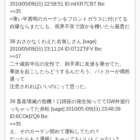
2010/05/09(日) 22:58:51 ID:mlXR7CBT Be:
>>35
>薄い半透明のカーテンをフロントガラスに付けてる
自爆ならまだしも、視界不良で誰かを轢いたら最悪だ
38 おさかなくわえた名無しさん [sage]
2010/05/09(日) 23:11:24 ID:0T2ZTiFV Be:
>>37
二十歳前半位の女性で、助手席に友達を乗せてた。
事故を起こしたらどうするんだろう、パトカーが偶然
通って
注意されればいいのにって思った。
39 畜産壊滅の危機！口蹄疫の発生知っててGW外遊行
っちゃってた赤松 [sage] 2010/05 /09(日) 23:48:39
ID:6COkfZQ9 Be:
>>35
え、そのカーテン閉めて運転してたの？
だったらもう通報しちゃってもいいんじゃない？