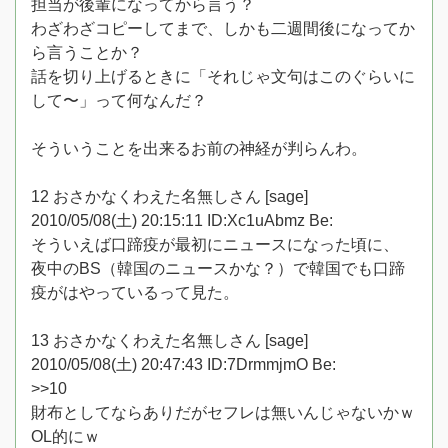
担当が後輩になってから言う？
わざわざコピーしてまで、しかも二週間後になってか
ら言うことか？
話を切り上げるときに「それじゃ文句はこのぐらいに
して〜」って何なんだ？
そういうことを出来るお前の神経が判らんわ。
12 おさかなくわえた名無しさん [sage]
2010/05/08(土) 20:15:11 ID:Xc1uAbmz Be:
そういえば口蹄疫が最初にニュースになった頃に、
夜中のBS（韓国のニュースかな？）で韓国でも口蹄
疫がはやっているって見た。
13 おさかなくわえた名無しさん [sage]
2010/05/08(土) 20:47:43 ID:7DrmmjmO Be:
>>10
財布としてならありだがセフレは無いんじゃないかｗ
OL的にｗ