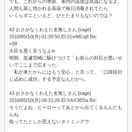
でも、これからの季節、車内の温度は高温になるよ。
人間も蒸し焼かれる高温で毎日消毒されてたら、
いくらダニといえど、ひとたまりもないのでは？
42 おさかなくわえた名無しさん [sage]
2010/05/10(月) 01:30:50 ID:31vrMCq8 Be:
>39
大臣を悪く言うなよw
明朝、急遽宮崎に駆けつけて「お前らの対応が悪いせ
いでここまで広まった」
「私が来たからにはもう安心」と言って、「口蹄疫封
じ込めに成功」する予定なんだから。
43 おさかなくわえた名無しさん [sage]
2010/05/10(月) 08:31:26 ID:XAX3t55a Be:
そうだよね、ヒーローってあとから出てくるもんだも
んね
狙ってたとしか思えないタイミングで