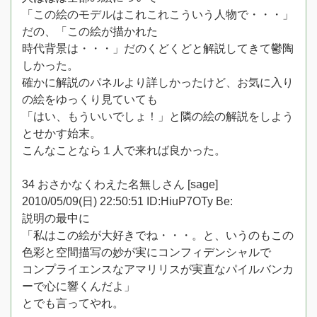
「この絵のモデルはこれこれこういう人物で・・・」
だの、「この絵が描かれた
時代背景は・・・」だのくどくどと解説してきて鬱陶
しかった。
確かに解説のパネルより詳しかったけど、お気に入り
の絵をゆっくり見ていても
「はい、もういいでしょ！」と隣の絵の解説をしよう
とせかす始末。
こんなことなら１人で来れば良かった。
34 おさかなくわえた名無しさん [sage]
2010/05/09(日) 22:50:51 ID:HiuP7OTy Be:
説明の最中に
「私はこの絵が大好きでね・・・。と、いうのもこの
色彩と空間描写の妙が実にコンフィデンシャルで
コンプライエンスなアマリリスが実直なパイルバンカ
ーで心に響くんだよ」
とでも言ってやれ。