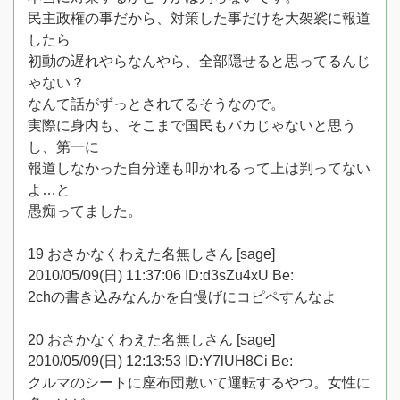
民主政権の事だから、対策した事だけを大袈裟に報道
したら
初動の遅れやらなんやら、全部隠せると思ってるんじ
ゃない？
なんて話がずっとされてるそうなので。
実際に身内も、そこまで国民もバカじゃないと思う
し、第一に
報道しなかった自分達も叩かれるって上は判ってない
よ…と
愚痴ってました。
19 おさかなくわえた名無しさん [sage]
2010/05/09(日) 11:37:06 ID:d3sZu4xU Be:
2chの書き込みなんかを自慢げにコピペすんなよ
20 おさかなくわえた名無しさん [sage]
2010/05/09(日) 12:13:53 ID:Y7lUH8Ci Be:
クルマのシートに座布団敷いて運転するやつ。女性に