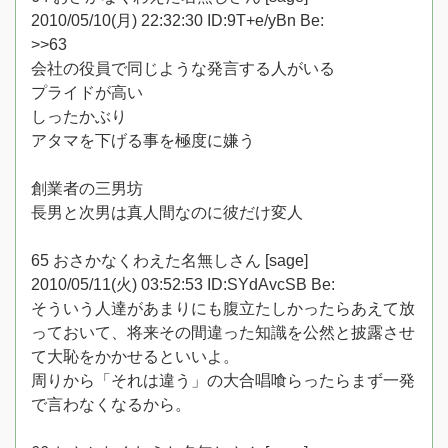
2010/05/10(月) 22:32:30 ID:9T+e/yBn Be:
>>63
会社の役員で同じような発言する人がいる
プライドが高い
しったかぶり
アタマを下げる事を極度に嫌う
創業者の三男坊
長男と次男は真人間なのに彼だけ変人
65 おさかなくわえた名無しさん [sage]
2010/05/11(火) 03:52:53 ID:SYdAvcSB Be:
そういう人達があまりにも腹立たしかったらあえて放
っておいて、将来その間違った知識を公然と披露させ
て大恥をかかせるといいよ。
周りから「それは違う」の大合唱喰らったらまず一発
で言わなくなるから。