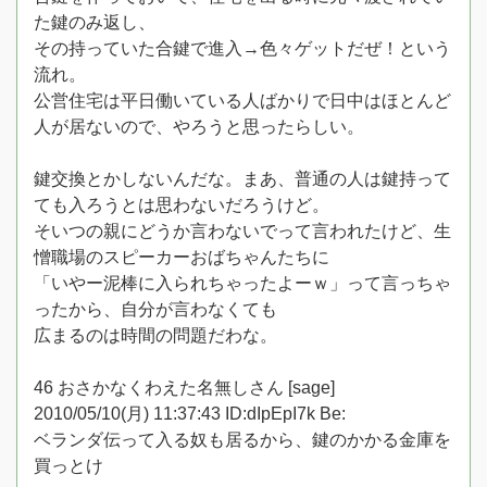
た鍵のみ返し、
その持っていた合鍵で進入→色々ゲットだぜ！という
流れ。
公営住宅は平日働いている人ばかりで日中はほとんど
人が居ないので、やろうと思ったらしい。
鍵交換とかしないんだな。まあ、普通の人は鍵持って
ても入ろうとは思わないだろうけど。
そいつの親にどうか言わないでって言われたけど、生
憎職場のスピーカーおばちゃんたちに
「いやー泥棒に入られちゃったよーｗ」って言っちゃ
ったから、自分が言わなくても
広まるのは時間の問題だわな。
46 おさかなくわえた名無しさん [sage]
2010/05/10(月) 11:37:43 ID:dIpEpI7k Be:
ベランダ伝って入る奴も居るから、鍵のかかる金庫を
買っとけ