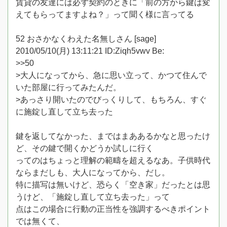
賃貸の友達には必ず契約のときに「前の方から鍵は変
えてもらってますよね？」って聞く様に言ってる
52 おさかなくわえた名無しさん [sage]
2010/05/10(月) 13:11:21 ID:Ziqh5vwv Be:
>>50
>大人になってから、急に思い立って、かつて住んで
いた部屋に行ってみたんだ。
>あっさり開いたのでびっくりして、もちろん、すぐ
に施錠し直して立ち去った
鍵を返してなかった、まではまああるかなと思ったけ
ど、その鍵で開くかどうか試しに行く
ってのはちょっと理解の範疇を超えるなあ。子供時代
ならまだしも、大人になってから、だし。
特に描写は無いけど、恐らく「空き家」だったとは思
うけど、「施錠し直して立ち去った」って
点はこの場合に行動の正当性を強調するべきポイント
では無くて、