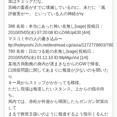
道はチェックだな。
宮崎の畜産がすでに壊滅しているのに、未だに 「風
評被害が〜」 といっている人の神経がry
386 名前：本当にあった怖い名無し[sage] 投稿日：
2010/05/05(水) 07:20:08 ID:cZrMUp630 [4/4]
マスコミ中の人の書き込み〜
ttp://hideyoshi.2ch.net/test/read.cgi/asia/1272778803/780
780 名前：日出づる処の名無し[sage] 投稿日：
2010/05/05(水) 01:11:10 ID:MpMguVul [1/4]
某地方局勤務の身内が遅まきながらのGWで帰省。
口蹄疫問題に関してあまりに報道が少ないのを聞いた
ら
キー局からストップがかかってる模様。
ただし現場は報道したいスタンス。上からの指示待
ち。
局内では、赤松が外遊から帰国したらガンガン対策出
して
まるで救世主扱いのように報道するよう指示くるんだ