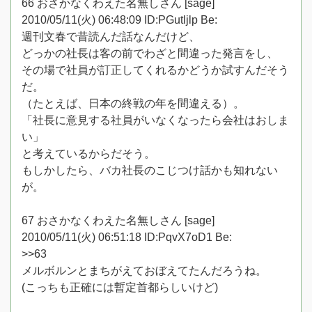
66 おさかなくわえた名無しさん [sage]
2010/05/11(火) 06:48:09 ID:PGutljlp Be:
週刊文春で昔読んだ話なんだけど、
どっかの社長は客の前でわざと間違った発言をし、
その場で社員が訂正してくれるかどうか試すんだそう
だ。
（たとえば、日本の終戦の年を間違える）。
「社長に意見する社員がいなくなったら会社はおしま
い」
と考えているからだそう。
もしかしたら、バカ社長のこじつけ話かも知れない
が。
67 おさかなくわえた名無しさん [sage]
2010/05/11(火) 06:51:18 ID:PqvX7oD1 Be:
>>63
メルボルンとまちがえておぼえてたんだろうね。
(こっちも正確には暫定首都らしいけど)