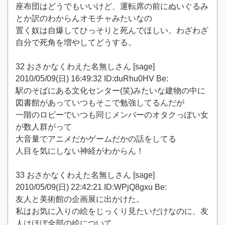
座布団はどうでもいいけど、運転席の前にぬいぐるみ
とか訳のわからんオモチャみたいなの
置く奴は自爆してひっそりと死んでほしい。わざわざ
自分で死角を増やしてどうする。
32 おさかなくわえた名無しさん [sage]
2010/05/09(日) 16:49:32 ID:duRhu0HV Be:
駅のそばにある文化センター(笑)みたいな建物の中に
図書館があっていつもそこで勉強してるんだが
一階のロビーでいつも同じメンバーのオタクっぽい女
が数人群がって
大音量でアニメだかゲームだかの話をしてる
人目を気にしない神経がわからん！
33 おさかなくわえた名無しさん [sage]
2010/05/09(日) 22:42:21 ID:WPjQ8gxu Be:
友人と美術館の企画展に出かけた。
私はお気に入りの絵をじっくり見たいだけなのに、友
人はほぼ全部の絵について