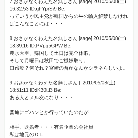
7 おさかなくわえた名無しさん [sage] 2010/05/08(土)
16:32:53 ID:gFYprSi9 Be:
っていうか民主党が韓国からの牛の輸入解禁しなけれ
ばこんなことには・・・
8 おさかなくわえた名無しさん [sage] 2010/05/08(土)
18:39:16 ID:PVpq5GPW Be:
農水大臣、帰国して土日は完全休暇。
そして月曜日は秋田でご機嫌取り。
口蹄疫？何それ？宮崎の畜産なんかシラネらしいよ。
9 おさかなくわえた名無しさん [] 2010/05/08(土)
18:51:11 ID:fK30ttI3 Be:
ある人とメル友になり・・・
普通にゴハンとか行っていたのだが
相手、既婚者・・・有名企業の会社員
私は地元のＯＬ