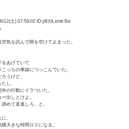
土) 07:59:02 ID:yBXILsmb Be:
ら
。
は空気を読んで間を空けて止まった。
手をあげていて
りこっちの車線につっこんでいた。
だろうけど、
ったし、
想外の行動にイラついた。
カー出しとけよ。
。諦めて直進しろ、と。
上に、
結構大きな時間ロスになる。