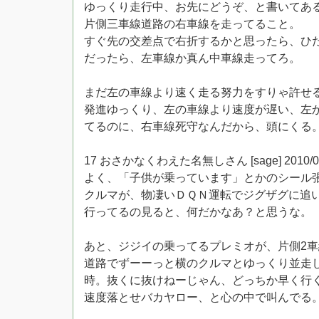
ゆっくり走行中、お先にどうぞ、と書いてあ
片側三車線道路の右車線を走ってること。
すぐ先の交差点で右折するかと思ったら、ひ
だったら、左車線か真ん中車線走ってろ。
まだ左の車線より速く走る努力をすりゃ許せ
発進ゆっくり、左の車線より速度が遅い、左
てるのに、右車線死守なんだから、頭にくる
17 おさかなくわえた名無しさん [sage] 2010/06/12(
よく、「子供が乗っています」とかのシール
クルマが、物凄いＤＱＮ運転でジグザグに追
行ってるの見ると、何だかなあ？と思うな。
あと、ジジイの乗ってるプレミオが、片側2車
道路でずーーっと横のクルマとゆっくり並走
時。抜くに抜けねーじゃん、どっちか早く行
速度落とせバカヤロー、と心の中で叫んでる