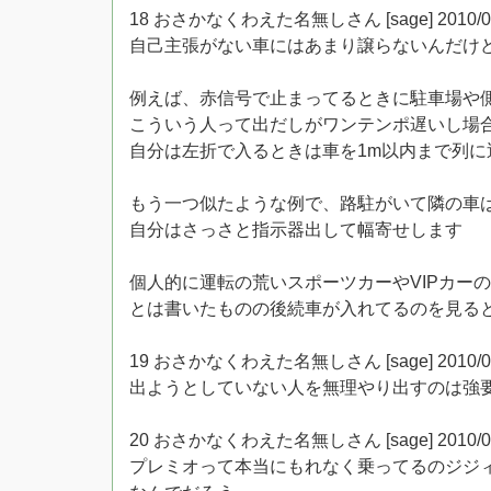
18 おさかなくわえた名無しさん [sage] 2010/06/12(
自己主張がない車にはあまり譲らないんだけど
例えば、赤信号で止まってるときに駐車場や
こういう人って出だしがワンテンポ遅いし場
自分は左折で入るときは車を1m以内まで列
もう一つ似たような例で、路駐がいて隣の車
自分はさっさと指示器出して幅寄せします
個人的に運転の荒いスポーツカーやVIPカー
とは書いたものの後続車が入れてるのを見る
19 おさかなくわえた名無しさん [sage] 2010/06/12
出ようとしていない人を無理やり出すのは強
20 おさかなくわえた名無しさん [sage] 2010/06/12
プレミオって本当にもれなく乗ってるのジジ