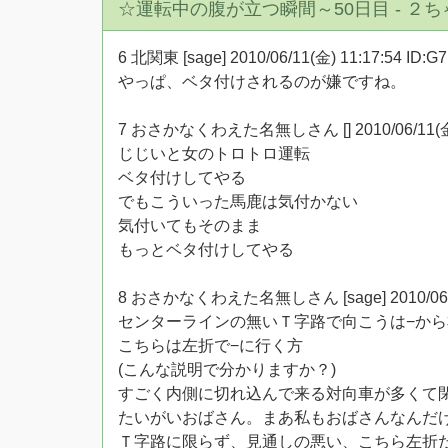
☆運転中の腹が立つ瞬間～50日目 - ２
6 北関東 [sage] 2010/06/11(金) 11:17:54 ID:G7
やっぱ、ベタ付けされるのが嫌ですね。
7 おさかなくわえた名無しさん [] 2010/06/11(金) 11
じじいと女のトロトロ運転
ベタ付けしてやる
でもこういった馬鹿は気付かない
気付いてもそのまま
もっとベタ付けしてやる
8 おさかなくわえた名無しさん [sage] 2010/06/11(
センターラインの無いＴ字路で向こうは−か
こちらは左折で−に行く方
(こんな説明で分かりますか？)
すごく内側に切れ込んで来る対向車が多くて
たいがいおばさん。まあ私もおばさんなんだ
Ｔ字路に限らず、見通しの悪い、こちら左折