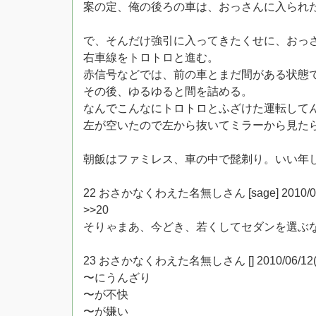
案の定、俺の後ろの車は、おっさんに入られ
で、そんだけ強引に入ってきたくせに、おっ
右車線をトロトロと進む。
赤信号などでは、前の車とまだ間がある状態
その後、ゆるゆると間を詰める。
なんでこんなにトロトロとふざけた運転して
左が空いたので左から抜いてミラーから見た
朝飯はファミレス、車の中で髭剃り。いい年
22 おさかなくわえた名無しさん [sage] 2010/06/12(
>>20
そりゃまあ、今どき、若くしてセダンを選ぶ
23 おさかなくわえた名無しさん [] 2010/06/12(土) 1
〜にうんざり
〜が不快
〜が嫌い