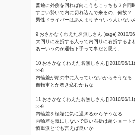
普通に外側を回れば向こうもこっちも２台同
すごい勢いで内に切れ込んで来るの、何故？
男性ドライバーはあんまりそういう人いない
9 おさかなくわえた名無しさん [sage] 2010/06/11(金
大回りに左折する人って内回りに右折するよ
あーいうのが運転下手って事だと思う。
10 おさかなくわえた名無しさん [] 2010/06/11(金) 1
>>8
内輪差が頭の中に入っていないからそうなる
自転車とか巻き込むかもな
11 おさかなくわえた名無しさん [] 2010/06/11(金) 1
>>9
内輪差を極端に気に過ぎるからそうなる
内輪差を気にしないで良い右折は超ショート
慎重派とでも言えば良いか