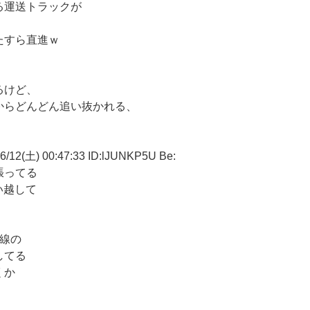
る運送トラックが
たすら直進ｗ
るけど、
からどんどん追い抜かれる、
。
土) 00:47:33 ID:lJUNKP5U Be:
張ってる
い越して
線の
してる
くか
。