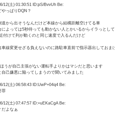
土) 01:30:51 ID:pS/BvvUh Be:
やっぱりDQN？
側道から出そうなんだけど本線から結構距離空けてる車
合によっては5秒待っても動かない人とかいるからイラっとして
に近付けて列が動くのと同じ速度で入るんだけど
は車線変更せざる負えないのに路駐車直前で指示器出しておま
のほうが自己主張がない運転手よりかはマシだと思います
と自己嫌悪に陥ってしまうので聞いてみました
(土) 06:58:43 ID:UwP+04q4 Be:
要罪
(土) 07:47:57 ID:+uEKaCgA Be:
ィだよなぁ