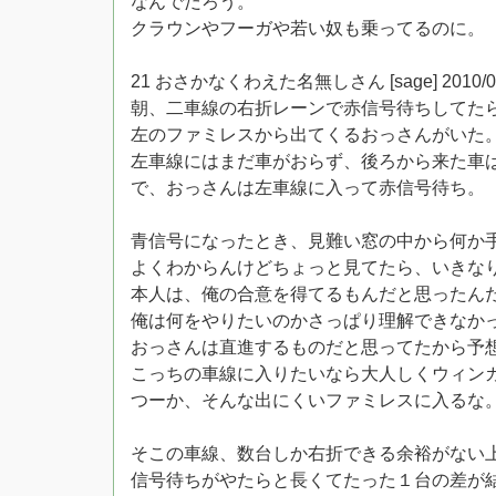
なんでだろう。
クラウンやフーガや若い奴も乗ってるのに。
21 おさかなくわえた名無しさん [sage] 2010/06/12(
朝、二車線の右折レーンで赤信号待ちしてた
左のファミレスから出てくるおっさんがいた
左車線にはまだ車がおらず、後ろから来た車
で、おっさんは左車線に入って赤信号待ち。
青信号になったとき、見難い窓の中から何か
よくわからんけどちょっと見てたら、いきな
本人は、俺の合意を得てるもんだと思ったん
俺は何をやりたいのかさっぱり理解できなか
おっさんは直進するものだと思ってたから予
こっちの車線に入りたいなら大人しくウィン
つーか、そんな出にくいファミレスに入るな
そこの車線、数台しか右折できる余裕がない
信号待ちがやたらと長くてたった１台の差が