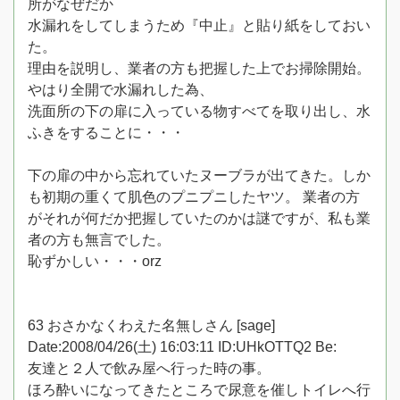
所がなぜだか
水漏れをしてしまうため『中止』と貼り紙をしておい
た。
理由を説明し、業者の方も把握した上でお掃除開始。
やはり全開で水漏れした為、
洗面所の下の扉に入っている物すべてを取り出し、水
ふきをすることに・・・
下の扉の中から忘れていたヌーブラが出てきた。しか
も初期の重くて肌色のプニプニしたヤツ。 業者の方
がそれが何だか把握していたのかは謎ですが、私も業
者の方も無言でした。
恥ずかしい・・・orz
63 おさかなくわえた名無しさん [sage]
Date:2008/04/26(土) 16:03:11 ID:UHkOTTQ2 Be:
友達と２人で飲み屋へ行った時の事。
ほろ酔いになってきたところで尿意を催しトイレへ行