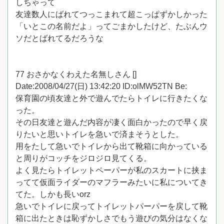
しちゃって
友達数人にばれてつっこまれて超こっぱずかしかった
「いとこの名前だよ」ってごまかしたけど、たぶんウ
ソだとばれてるだろうな
77 おさかなくわえた名無しさん []
Date:2008/04/27(日) 13:42:20 ID:olMW52TN Be:
保育園の頃友達と外で遊んでたらトイレに行きたくな
った。
その日友達と遊んだ内容が凄く面白かったので早く戻
りたいと思いトイレを急いで済まそうとした。
用をたして急いでトイレから出て靴箱に向かっている
と周りがコッチをジロジロ見てくる。
よく見たらトイレットペーパーが私のスカートに挟ま
ってて仮面ライダーのマフラーみたいに私についてき
てた。しかも長いorz
急いでトイレに戻ってトイレットパーパーを戻して靴
箱に出たときは恥ずかしさでもう遊びの気分はなくな