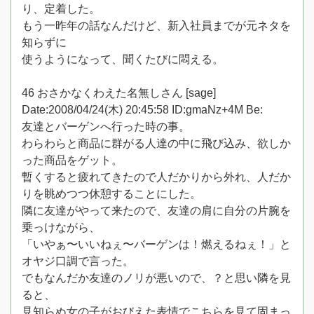
り、定着した。
もう一昨年の話なんだけど、新入社員までが元ネタを
知らずに
使うようになって、聞くたびに悶える。
46 おさかなくわえた名無しさん [sage]
Date:2008/04/24(木) 20:45:58 ID:gmaNz+4M Be:
友達とバーゲンへ行った時の事。
わらわらと商品に群がる人達の中に飛び込み、欲しか
った商品をゲット。
暫くすると疲れてきたので人だかりから外れ、人だか
りを眺めつつ休憩することにした。
隣に友達がやって来たので、友達の肩に自分の片腕を
乗っけながら、
「いやぁ〜いいねぇ〜バーゲンは！燃えるねぇ！」と
オヤジ口調で言った。
でもなんだか友達のノリが悪いので、？と思い隣を見
ると、
見知らぬ女の子がおびえた表情でこちらを見て固まっ