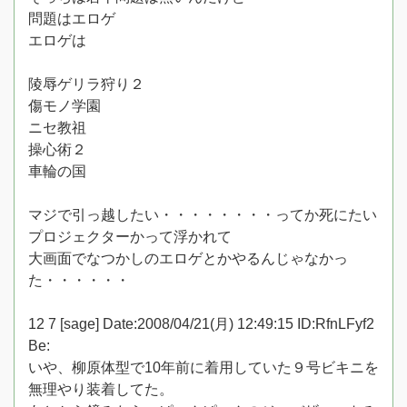
問題はエロゲ
エロゲは
陵辱ゲリラ狩り２
傷モノ学園
ニセ教祖
操心術２
車輪の国
マジで引っ越したい・・・・・・・・ってか死にたい
プロジェクターかって浮かれて
大画面でなつかしのエロゲとかやるんじゃなかっ
た・・・・・・
12 7 [sage] Date:2008/04/21(月) 12:49:15 ID:RfnLFyf2
Be:
いや、柳原体型で10年前に着用していた９号ビキニを
無理やり装着してた。