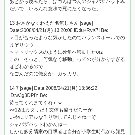
あとから鏡みたら、ぱつんぱつんのジャバザハットみ
たいで、いろんな意味で死にたくなった。
13 おさかなくわえた名無しさん [sage]
Date:2008/04/21(月) 13:20:08 ID:lu+RvX7l Be:
＞目が合ったような気がしたのでバランスボールでの
けぞりつつ
＞マトリックスのように死角へ移動したorz
この「そっと、何気なく移動」ってのが分かりすぎる
ほどわかるので
なごんだのに俺女か、ガッカリ。
14 7 [sage] Date:2008/04/21(月) 13:36:22
ID:w3g3DPlY Be:
待ってくれまてくれｑｗ
>>12はカタリだ！文体も違うだろーが。
いやにリアルな作り話してんじゃねーぞ
ジャバザハッドわかんねー
しかも多分隣家の目撃者は自分が小学生時代から顔見