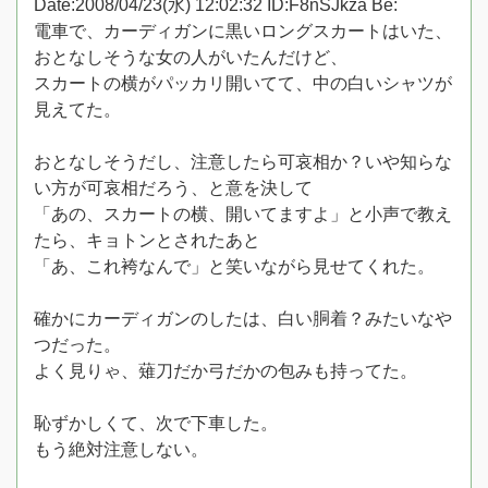
Date:2008/04/23(水) 12:02:32 ID:F8nSJkza Be:
電車で、カーディガンに黒いロングスカートはいた、
おとなしそうな女の人がいたんだけど、
スカートの横がパッカリ開いてて、中の白いシャツが
見えてた。
おとなしそうだし、注意したら可哀相か？いや知らな
い方が可哀相だろう、と意を決して
「あの、スカートの横、開いてますよ」と小声で教え
たら、キョトンとされたあと
「あ、これ袴なんで」と笑いながら見せてくれた。
確かにカーディガンのしたは、白い胴着？みたいなや
つだった。
よく見りゃ、薙刀だか弓だかの包みも持ってた。
恥ずかしくて、次で下車した。
もう絶対注意しない。