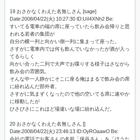
19 おさかなくわえた名無しさん [sage]
Date:2008/04/22(火) 10:27:30 ID:Uil4XNh2 Be:
すいてる電車の端の席に座っていたら飲み会帰りと思
われる若者の集団が
自分の横一列と向かい側一列に集まって座った。
さすがに電車内では何も飲んでいなかったが酒が入っ
てるらしく
向かい合った二列で大声でお喋りする様子はさながら
飲み会の雰囲気。
そんな中一人静かにそこに座る俺はまるで飲み会の席
に紛れ込んだ部外者。
さすがに気まずくなったので他の空いてる席に速やか
に移動したが
ひさびさにこれほど場違いな場に紛れ込んだ。
20 おさかなくわえた名無しさん []
Date:2008/04/22(火) 23:46:13 ID:OyROaawO Be:
会社の電話でお客さんの名前「保谷さん」を「ほうた