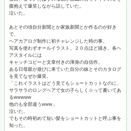
腹抱えて爆笑しながら話していた。
泣いた。
あとその頃自分新聞とか家族新聞とか作るのが好き
で、
ヘアカアログ制作に初チャレンジした時の事。
写真を使わずオールイラスト。２０点ほど描き、各ヘ
アスタイルには
キャッチコピーと文章付きの渾身の自信作。
ある日母親が遊びに来ていた自分の妹とそのカタログ
を見てなぜか爆笑。
「これイラストはどう見てもショートカットなのに、
サラサラのロングヘアで女の子らしく☆って書いてあ
るwwwww
他のも全部違うwww」
泣いた。
でもその時初めて短い髪をショートカットと呼ぶ事を
知った。