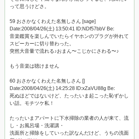
って思うけどさ。
59 おさかなくわえた名無しさん [sage]
Date:2008/04/26(土) 13:50:41 ID:NDf57bbV Be:
音楽鑑賞を楽しんでいたらイヤホンのプラグが外れて
スピーカーに切り替わった。
突然大音量で流れる♪おまん〜こじかにさわる〜♪
もう音楽は聴けません
60 おさかなくわえた名無しさん []
Date:2008/04/26(土) 14:25:28 ID:xZaVU88g Be:
死ぬほどではないけど、たったいま起こった恥ずかし
い話。モチツケ私！
たったいまアパートに下水掃除の業者の人が来て、流
し・お風呂場・洗濯講・
洗面所と掃除をしていった訳なんだけど、うちの洗面