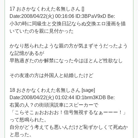
17 おさかなくわえた名無しさん []
Date:2008/04/22(火) 00:16:06 ID:3BPaV9xD Be:
小3の時に同級生と交換日記ならぬ交換エロ漫画を描
いていたのを親に見付かった
かなり怒られたような親の方が気まずそうだったよう
な記憶があるが
早熟過ぎたのか解禁になった今はほとんど性欲なし
その友達の方は外国人と結婚したけど
18 おさかなくわえた名無しさん [sage]
Date:2008/04/22(火) 01:02:44 ID:1brm3KDB Be:
右翼の人？の街頭演説車にスピーカーで
「こらそこぉおおおお！信号無視するなぁーーー！」
って怒鳴られた。
自分がどう考えても悪いんだけど恥ずかしくて死ぬか
と思った。