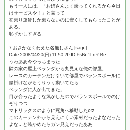
もう一人には、「お姉さんよく乗ってくれるから今日
はサービスや！」と言って
初乗り運賃しか乗らないのに安くしてもらったことが
ある。
恥ずかしすぎる。
7 おさかなくわえた名無しさん [sage]
Date:2008/04/20(日) 11:50:20 ID:FsBn1LnR Be:
うわああ今やっちまった…
隣の家の屋上ベランダから丸見えな俺の部屋。
レースのカーテンだけ引いて部屋でバランスボールに
腰掛けながらうりうり動いてたら
ベランダに人が出てきた。
目が合ったような気がしたのでバランスボールでのけ
ぞりつつ
マトリックスのように死角へ移動したorz
このカーテン外から見えにくい素材だったよなだった
よな…と確かめたらガン見えだったああ