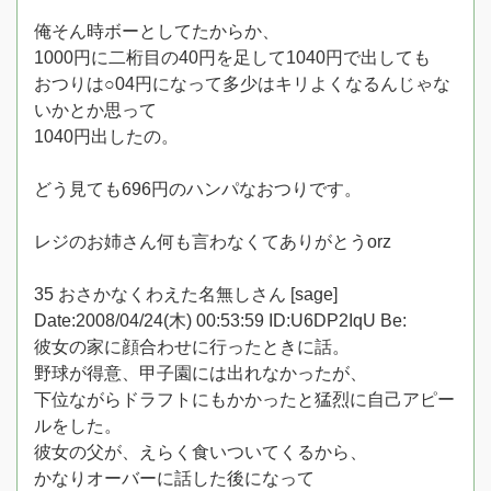
俺そん時ボーとしてたからか、
1000円に二桁目の40円を足して1040円で出しても
おつりは○04円になって多少はキリよくなるんじゃな
いかとか思って
1040円出したの。
どう見ても696円のハンパなおつりです。
レジのお姉さん何も言わなくてありがとうorz
35 おさかなくわえた名無しさん [sage]
Date:2008/04/24(木) 00:53:59 ID:U6DP2IqU Be:
彼女の家に顔合わせに行ったときに話。
野球が得意、甲子園には出れなかったが、
下位ながらドラフトにもかかったと猛烈に自己アピー
ルをした。
彼女の父が、えらく食いついてくるから、
かなりオーバーに話した後になって