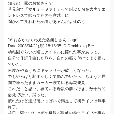
知りの一家のお姉さんで
昔兄弟で「マルミーヤァ！」って叫ぶＣＭを大声でエ
ンドレスで歌ってたのも窓越しに
聞かれて笑われた記憶があるんだよ死のう
16 おさかなくわえた名無しさん [sage]
Date:2008/04/21(月) 18:13:35 ID:DrmkhkUq Be:
幼稚園ぐらいの頃にアイドルに憧れた事があって、
自分で作詞作曲した歌を、自作の振り付けでよく踊っ
ていた。
何度かやるうちにギャラリーが欲しくなった。
でもやっぱり恥ずかしくて悩んでいたら、ちょうど居
間で座ったままカーカー寝ている母親発見。
これだ！と思い、寝ている母親の前へ行き、数十分間
必死で歌い、踊った。
疲れたけど達成感いっぱいで満足して初ライブは無事
終了。
後日、寝ていたはずの母親が親戚の前でライブの事を