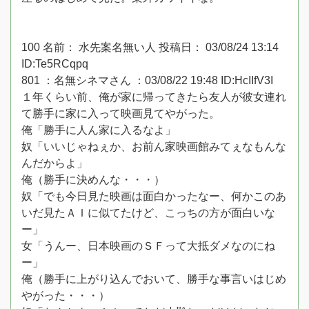
100 名前： 水先案名無い人 投稿日： 03/08/24 13:14
ID:Te5RCqpq
801 ：名無シネマさん ：03/08/22 19:48 ID:HcIIfV3I
１年くらい前、俺が家に帰ってきたら友人が彼女連れ
て勝手に家に入って映画見てやがった。
俺「勝手に人ん家に入るなよ」
奴「いいじゃねぇか、お前ん家映画館みてぇなもんな
んだからよ」
俺（勝手に決めんな・・・）
奴「でも今日見た映画は面白かったなー、何かこのあ
いだ見たＡＩに似てたけど、こっちの方が面白いな
ー」
女「うんー、日本映画のＳＦって大抵ダメなのにね
ー」
俺（勝手に上がり込んでおいて、勝手な事言いはじめ
やがった・・・）