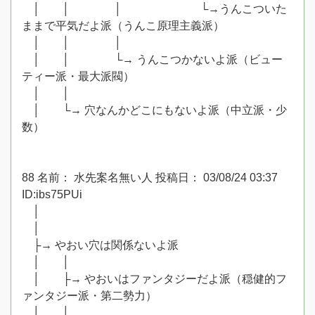
│ │ │ └→うんこついた
ままで平気だよ派（うんこ原理主義派）
│ │ │
│ │ └→ うんこつかないよ派（ビュー
ティー派・最大派閥）
│ │
│ └→ 穴なんかどこにもないよ派（中立派・少
数）
88 名前： 水先案名無い人 投稿日： 03/08/24 03:37
ID:ibs75PUi
│
│
├→ やおい穴は関係ないよ派
│ │
│ ├→ やおいはファンタジーだよ派（穏健的フ
ァンタジー派・第二勢力）
│ │