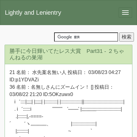
Lightly and Lenientry
勝手に今日輝いてたレス大賞 Part31 - ２ちゃ
んねるの巣湖
21 名前： 水先案名無い人 投稿日： 03/08/23 04:27
ID:p1YDVAZi
36 名前：名無しさんにズームイン！ [] 投稿日：
03/08/22 21:20 ID:5OKzuwx0
i゛::::|;;;;| |;;;;;| |::::::::::| |:::::::::::::::::||::::::::::::::::::::::::::::::::|
. i゛::::::i ''''''''''' '───' |;;;;;;;;;;;;::::::::::::::::::::|
.|:::::::|,-====-
´ ゛ヽ,,,,,,,,,,,,,、 |:::::::::::::::::::|
|;::::::::| ~ `