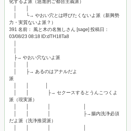
化するよ派（急進的ご都合主義派）
│ │
│ └→ やおい穴とは呼びたくないよ派（新興勢
力・実質ないよ派？）
391 名前： 風と木の名無しさん [sage] 投稿日：
03/08/23 08:18 ID:dTH18Ta8
│
│
├→ やおい穴ないよ派
│ │
│ ├→ あるのはアナルだよ
派
│ │ │
│ │ ├→ セクースするとうんこつくよ
派（現実派）
│ │ │ │
│ │ │ ├→腸内洗浄必須
だよ派（洗浄推奨派）
│ │ │ │