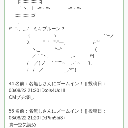
|:::::::::::::::::::|
｀ヽ、i -=・=- -=・=-
|;;;::::::::::::::/
. i
/^゛-、;;;;/ ミキプルーン？
{ ヽゝ '-'~ノ
λ ''゛゛''-''-─、 /-'^"
ヽ,_ ^~^ (
／｀''丶、 , - /^l
/ ／( ノ ｀'''''''´~ ＿, - ' ~ ゛i、
{ / ／|‾‾‾‾ _,-'^¨ }
44 名前：名無しさんにズームイン！ [] 投稿日：
03/08/22 21:20 ID:ois4UdHI
CMブチ壊し
56 名前：名無しさんにズームイン！ [] 投稿日：
03/08/22 21:20 ID:Ptm5bi8+
貴一空気読め