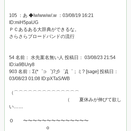
105 ：あ ◆Iwlwwiw/.w ：03/08/19 16:21
ID:miH5paUG
ＰＣあるある大辞典ができるな。
さらさらブロードバンドの流行
54 名前： 水先案名無い人 投稿日： 03/08/23 21:54
ID:ia9BUry8
903 名前：Σ(*゜∋゜)?彡゜Д゜；ミ? [sage] 投稿日：
03/08/23 01:08 ID:pXTaS/WB
（⌒⌒⌒⌒⌒⌒⌒⌒⌒⌒⌒⌒⌒⌒
（ 夏休みが伸びて欲し
い……
Ｏ 〜〜〜〜〜〜〜〜〜〜〜〜〜〜
ο