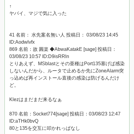
↑
ヤバイ、マジで気に入った
41 名前： 水先案名無い人 投稿日： 03/08/23 14:45
ID:Aodwlvfx
869 名前：故 圓楽 ◆AbwaKatakE [sage] 投稿日：
03/08/23 10:57 ID:D9isRRln
とりあえず、MSblastとその亜種はPort135塞げば感染
しないんだから、ルータで止めるか先にZoneAlarm突
っ込めば再インストール直後の感染は防げるんだけ
ど。
Klezはまだまだ来るなぁ
870 名前：Socket774[sage] 投稿日：03/08/23 12:47
ID:aTHk0bvQ
80と135を交互に叩かれっぱなし