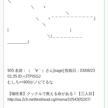
＼
＼ ヽ
＼
＼ ヽ⌒⌒⌒⌒⌒⌒⌒⌒⌒⌒⌒.|
＼
| |
＼|＿＿＿＿＿＿＿＿
_________.|
905 名前：（ ´∀｀）さん[sage] 投稿日：03/08/23
01:35 ID:+JTPISGJ
むしろ>>900がノビてるな
【犠牲者】クックルで救える命がある！【三人目】
http://aa.2ch.net/test/read.cgi/mona/1054305207/