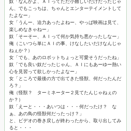
奴「なんかよ、ＡＩってただ小難しいだけだったじゃ
ん、でもこっちは、ちゃんとエンターテイメントして
たよなー」
女「うんー、迫力あったよねー、やっぱ映画は見て、
楽しめなきゃねー」
奴「そーそー、ＡＩって何か気持ち悪かったしなー」
俺（こいつら単にＡＩの事、けなしたいだけなんじゃ
ねぇか？）
女「でも、あのロボットちょっと可愛そうだったね」
奴「でも良い奴だったじゃん、ＡＩにもあーゆー熱い
心を見習って欲しかったよなー」
女「ところで最後の方で出てきた怪獣、何だったんだ
ろ？」
俺（怪獣？ ターミネーター２見てたんじゃねぇの
か？）
奴「えーと・・・あいつは・・・何だったけ？ な
ぁ、あの鳥の怪獣何だったっけ？」
と、ビデオの巻き戻しが終わったから、取り出してみ
ると・・・