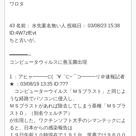
ワロタ
43 名前： 水先案名無い人 投稿日： 03/08/23 15:38
ID:4W7zfEvt
ちと古いが。
━━━━━━─
コンピュータウィルスに善玉菌出現
1 ：アヒャ━━━⊂(゜∀゜⊂~⌒⊃━━━リ＠速報記者
★ ：03/08/19 13:35 ID:???
コンピューターウイルス「ＭＳブラスト」と同じよ
うな経路でパソコンに侵入し、
ＭＳブラストがあれば除去してしまう亜種「ＭＳブラ
ストＤ」（別名ウェルチア）
が出現した。ワクチンソフト大手のシマンテックによ
ると、日本からの感染報告は
１９日午前１０時現在で１９１台、世界では９６００