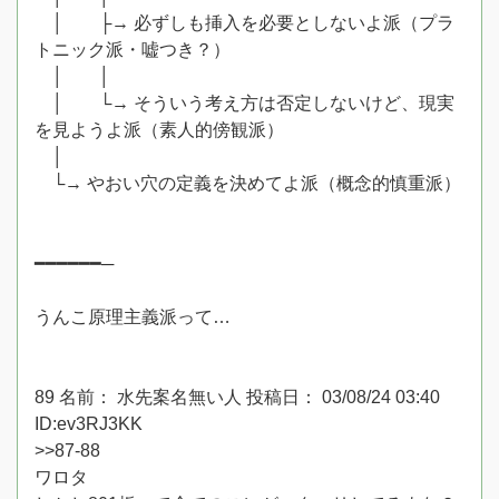
│ ├→ 必ずしも挿入を必要としないよ派（プラ
トニック派・嘘つき？）
│ │
│ └→ そういう考え方は否定しないけど、現実
を見ようよ派（素人的傍観派）
│
└→ やおい穴の定義を決めてよ派（概念的慎重派）
━━━━━━─
うんこ原理主義派って…
89 名前： 水先案名無い人 投稿日： 03/08/24 03:40
ID:ev3RJ3KK
>>87-88
ワロタ