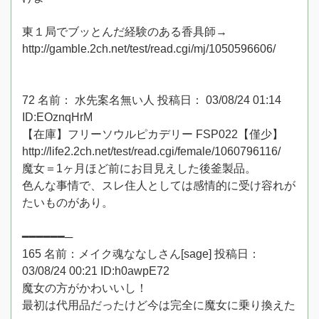
東１局でブッとんだ経験のある香具師→
http://gamble.2ch.net/test/read.cgi/mj/1050596606/
72 名前： 水先案名無い人 投稿日： 03/08/24 01:14
ID:EOznqHrM
【在庫】フリーソウルピカデリー FSP022【僅少】
http://life2.2ch.net/test/read.cgi/female/1060796116/
魔女＝1ヶ月ほど前にお目見えした後釜製品。
色んな事情で、スレ住人としては感情的に受け容れが
たいものがあり。
━━━━━━─
165 名前：メイク魂ななしさん[sage] 投稿日：
03/08/24 00:21 ID:h0awpE72
魔女の方がかわいいし！
最初は代用品だったけど今は完全に魔女に乗り換えた