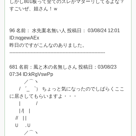
しかし801板って全てのスレがマターリしてるよな？
すごいぜ、姐さん！ｗ
96 名前： 水先案名無い人 投稿日： 03/08/24 12:01
ID:nqgewAEx
昨日のですがこんなのありました。
---------------------------------------------------------------
681 名前：風と木の名無しさん 投稿日：03/08/23
07:34 ID:kRgVswPp
／⌒ヽ
/ ´_ゝ`） ちょっと気になったのでしばらくここ
に居さしてもらいますよ・・・
| /
| /| |
// | |
Ｕ .Ｕ
／⌒ヽ