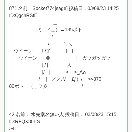
871 名前：Socket774[sage] 投稿日：03/08/23 14:25
ID:QgchRStE
＿
ミ ∠＿）←135ポト
/
/ ＼＼
ウイーン Γ/了 | |
ウイーン |.＠| | | ガッガッガッ
| / | 人
|/ | < >_Λ∩
＿/ | ／／.Ｖ｀Д´）/ ←>>870
80ポト→（＿フ彡 /
42 名前： 水先案名無い人 投稿日： 03/08/23 15:15
ID:RFQX30ES
>41