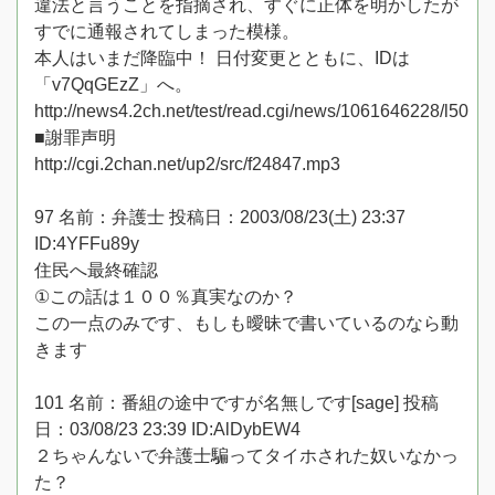
違法と言うことを指摘され、すぐに正体を明かしたが
すでに通報されてしまった模様。
本人はいまだ降臨中！ 日付変更とともに、IDは
「v7QqGEzZ」へ。
http://news4.2ch.net/test/read.cgi/news/1061646228/l50
■謝罪声明
http://cgi.2chan.net/up2/src/f24847.mp3
97 名前：弁護士 投稿日：2003/08/23(土) 23:37
ID:4YFFu89y
住民へ最終確認
①この話は１００％真実なのか？
この一点のみです、もしも曖昧で書いているのなら動
きます
101 名前：番組の途中ですが名無しです[sage] 投稿
日：03/08/23 23:39 ID:AlDybEW4
２ちゃんないで弁護士騙ってタイホされた奴いなかっ
た？