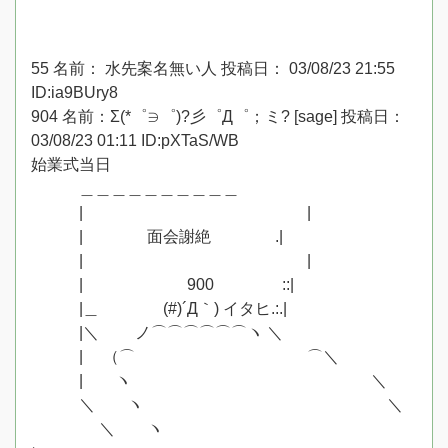
55 名前： 水先案名無い人 投稿日： 03/08/23 21:55
ID:ia9BUry8
904 名前：Σ(*゜∋゜)?彡゜Д゜；ミ? [sage] 投稿日：
03/08/23 01:11 ID:pXTaS/WB
始業式当日
＿＿＿＿＿＿＿＿＿＿
| |
| 面会謝絶 .|
| |
| 900 ::|
|＿ (#)´Д｀) イタヒ.:.|
|＼ ノ⌒⌒⌒⌒⌒⌒ヽ ＼
| （⌒ ⌒＼
| ヽ ＼
＼ ヽ ＼
＼ ヽ