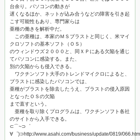
台余り。パソコンの動きが
遅くなるほか、ネットが込み合うなどの障害を引き起
こす可能性もあり、専門家らは
亜種の働きを解析中だ。
この亜種は、本家のＭＳブラストと同じく、米マイ
クロソフトの基本ソフト（ＯＳ）
のウィンドウズ２０００と、同ＸＰにある欠陥を通じ
てパソコンに感染する。また、
別の欠陥からも侵入できる。
ワクチンソフト大手のトレンドマイクロによると、
ブラストに感染したパソコンでは、
亜種がブラストを除去したうえ、ブラストの侵入原因
となったＯＳの欠陥
まで直すという。
亜種を取り除くプログラムは、ワクチンソフト各社
のサイトから入手できる。
⊂⌒~⊃゜
∀゜)⊃http://www.asahi.com/business/update/0819/066.htm