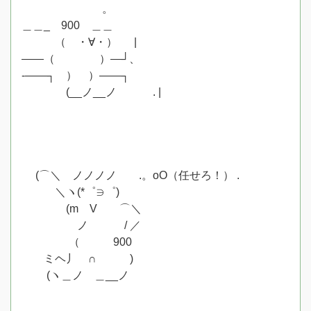
。
＿＿_ 900 ＿＿
（ ・∀・） |
——（ ）—┘、
‐——┐ ） ）——┐
(__ノ__ノ . |
(⌒＼ ノノノノ .。oO（任せろ！） .
＼ヽ(*゜∋゜)
(m V ⌒＼
ノ / ／
（ 900
ミヘ丿 ∩ )
(ヽ＿ノゝ＿__ノ