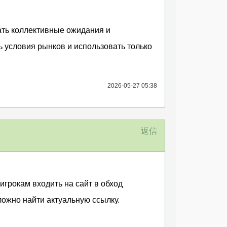
вать коллективные ожидания и
ь условия рынков и использовать только
2026-05-27 05:38
返信
у игрокам входить на сайт в обход
ложно найти актуальную ссылку.