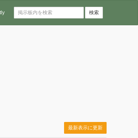
tly
検索
最新表示に更新