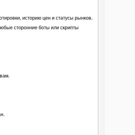
отировки, историю цен и статусы рынков.
любые сторонние боты или скрипты
вам.
н.