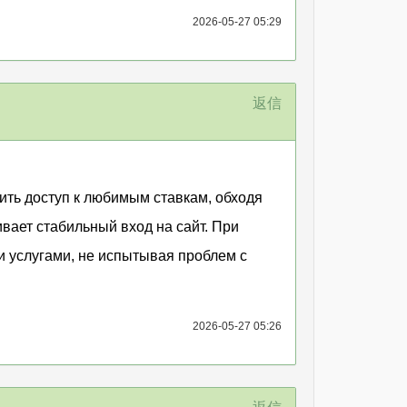
2026-05-27 05:29
返信
чить доступ к любимым ставкам, обходя
ает стабильный вход на сайт. При
и услугами, не испытывая проблем с
2026-05-27 05:26