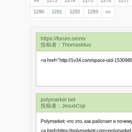
««
1273
1274
1275
1276
1277
1290
1291
1292
1293
»»
https://forum.omniv
投稿者：ThomasMus
<a href="http://1v34.com/space-uid-153098
polymarket bet
投稿者：JesusCop
Polymarket: что это, как работает и поче
<a href=https://polymarketr.com>polymarket