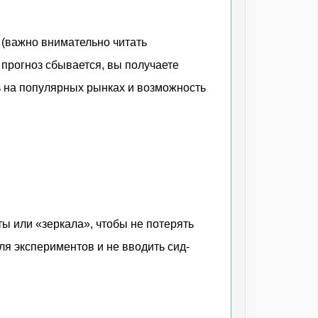
 (важно внимательно читать
прогноз сбывается, вы получаете
 на популярных рынках и возможность
ы или «зеркала», чтобы не потерять
ля экспериментов и не вводить сид-