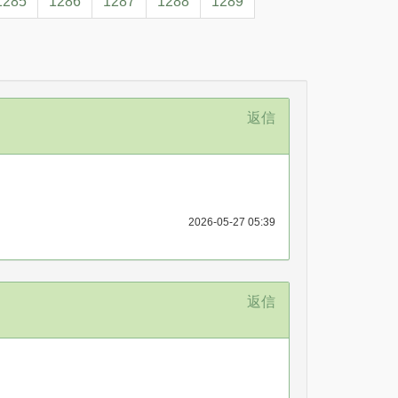
1285
1286
1287
1288
1289
返信
2026-05-27 05:39
返信