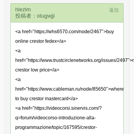
hlezlm
返信
投稿者：otugwjji
<a href="https://whs6570.com/node/2467">buy
online crestor fedex</a>
<a
href="https://www.trustcirclenetworks.org/issues/2497">r
crestor low price</a>
<a
href="https://www.cableman.ru/node/85650">where
to buy crestor mastercard</a>
<a href="https://videocorsi.sinervis.com/?
q=forum/videocorso-introduzione-alla-
programmazione/topic/167595/crestor-