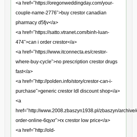
<a href="https://oregonweddingday.com/your-
couple-name-2776">buy crestor canadian
pharmacy d5fjv</a>
<a href="https://satto.vtranet.com/binh-luan-
474">can i order crestor</a>
<a href="https://www.itconnecta.es/crestor-
where-buy-cycle">no prescription crestor drugs
fast</a>
<a href="http://polden.info/story/crestor-can-i-
purchase">generic crestor ldl discount shop</a>
<a
href="http://www.2008.zbaszyn1938.pl/zbaszyn/archive/c
order-online-6qyxr">rx crestor low price</a>
<a href="http://old-