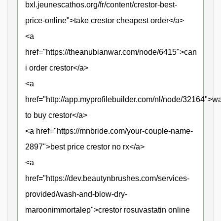
bxl.jeunescathos.org/fr/content/crestor-best-
price-online">take crestor cheapest order</a>
<a
href="https://theanubianwar.com/node/6415">can
i order crestor</a>
<a
href="http://app.myprofilebuilder.com/nl/node/32164">w
to buy crestor</a>
<a href="https://mnbride.com/your-couple-name-
2897">best price crestor no rx</a>
<a
href="https://dev.beautynbrushes.com/services-
provided/wash-and-blow-dry-
maroonimmortalep">crestor rosuvastatin online