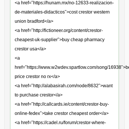
<a href="https://hunam.mx/no-12633-realizacion-
de-materiales-didacticos">cost crestor western
union bradford</a>
<a href="http://fictioneer.org/content/crestor-
cheapest-uk-supplier">buy cheap pharmacy
crestor usa</a>
<a
href="https://www.w2wdev.spartlow.com/song/16938">b
price crestor no rx</a>
<a href="http://alabasirah.com/node/8632">want
to purchase crestor</a>
<a href="http://callcards.ie/content/crestor-buy-
online-fedex">take crestor cheapest order</a>
<a href="https://cadel.ru/forum/crestor-where-