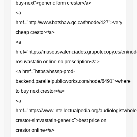
buy-next">generic form crestor</a>
<a
href="http://www.batshaw.qc.ca/fr/node/427">very
cheap crestor</a>
<a
href="https://museusvalenciades.grupotecopy.es/en/nod
rosuvastatin online no prescription</a>
<a href="https://nsssp-prod-
backend.parallelpublicworks.com/node/6491">where
to buy next crestor</a>
<a
href="https://www.intellectualpedia.org/audiologistwhole
crestor-simvastatin-generic">best price on
crestor online</a>