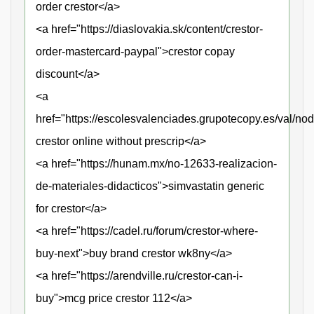
order crestor</a>
<a href="https://diaslovakia.sk/content/crestor-
order-mastercard-paypal">crestor copay
discount</a>
<a
href="https://escolesvalenciades.grupotecopy.es/val/no
crestor online without prescrip</a>
<a href="https://hunam.mx/no-12633-realizacion-
de-materiales-didacticos">simvastatin generic
for crestor</a>
<a href="https://cadel.ru/forum/crestor-where-
buy-next">buy brand crestor wk8ny</a>
<a href="https://arendville.ru/crestor-can-i-
buy">mcg price crestor 112</a>