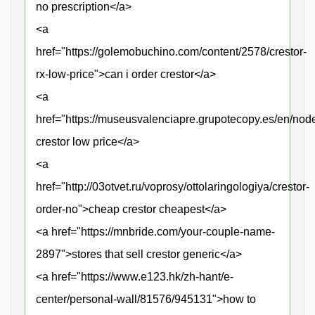
no prescription</a>
<a
href="https://golemobuchino.com/content/2578/crestor-
rx-low-price">can i order crestor</a>
<a
href="https://museusvalenciapre.grupotecopy.es/en/nod
crestor low price</a>
<a
href="http://03otvet.ru/voprosy/ottolaringologiya/crestor-
order-no">cheap crestor cheapest</a>
<a href="https://mnbride.com/your-couple-name-
2897">stores that sell crestor generic</a>
<a href="https://www.e123.hk/zh-hant/e-
center/personal-wall/81576/945131">how to