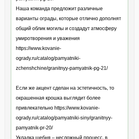
Наша команда предложит различные
варианты ограды, которые отлично дополнят
общий облик могилы и создадут атмосферу
умиротворения и уважения
https://www.kovanie-
ogrady.ru/catalog/pamyatniki-
zchenshchine/granitnyy-pamyatnik-pg-21/
Если же акцент сделан на эстетичность, то
окрашенная крошка выглядит более
привлекательно https://www.kovanie-
ogrady.ru/catalog/pamyatniki-siny/granitnyy-
pamyatnik-pr-20/
Укладка щебня – несложный процесс, в