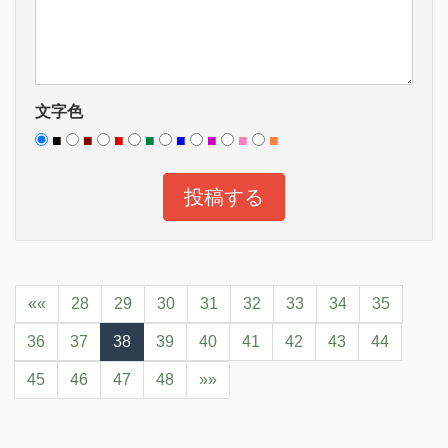
文字色
■
■
■
■
■
■
■
■
««
28
29
30
31
32
33
34
35
36
37
38
39
40
41
42
43
44
45
46
47
48
»»