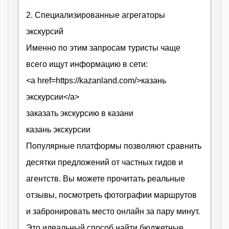
2. Специализированные агрегаторы
экскурсий
Именно по этим запросам туристы чаще
всего ищут информацию в сети:
<a href=https://kazanland.com/>казань
экскурсии</a>
заказать экскурсию в казани
казань экскурсии
Популярные платформы позволяют сравнить
десятки предложений от частных гидов и
агентств. Вы можете прочитать реальные
отзывы, посмотреть фотографии маршрутов
и забронировать место онлайн за пару минут.
Это идеальный способ найти бюджетные