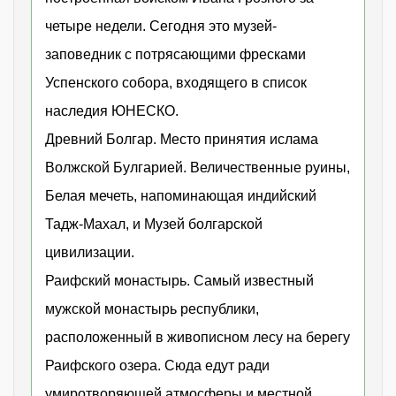
четыре недели. Сегодня это музей-
заповедник с потрясающими фресками
Успенского собора, входящего в список
наследия ЮНЕСКО.
Древний Болгар. Место принятия ислама
Волжской Булгарией. Величественные руины,
Белая мечеть, напоминающая индийский
Тадж-Махал, и Музей болгарской
цивилизации.
Раифский монастырь. Самый известный
мужской монастырь республики,
расположенный в живописном лесу на берегу
Раифского озера. Сюда едут ради
умиротворяющей атмосферы и местной