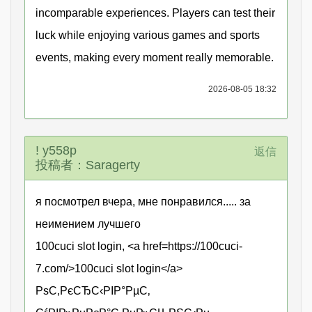
incomparable experiences. Players can test their
luck while enjoying various games and sports
events, making every moment really memorable.
2026-08-05 18:32
! y558p
返信
投稿者：Saragerty
я посмотрел вчера, мне понравился..... за
неимением лучшего
100cuci slot login, <a href=https://100cuci-
7.com/>100cuci slot login</a>
РѕС‚РєСЂС‹РІР°РµС‚