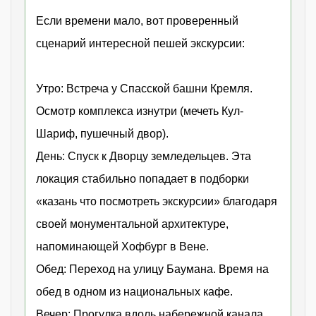
Если времени мало, вот проверенный
сценарий интересной пешей экскурсии:
Утро: Встреча у Спасской башни Кремля.
Осмотр комплекса изнутри (мечеть Кул-
Шариф, пушечный двор).
День: Спуск к Дворцу земледельцев. Эта
локация стабильно попадает в подборки
«казань что посмотреть экскурсии» благодаря
своей монументальной архитектуре,
напоминающей Хофбург в Вене.
Обед: Переход на улицу Баумана. Время на
обед в одном из национальных кафе.
Вечер: Прогулка вдоль набережной канала