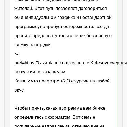
жителей. Этот путь позволяет договориться
об индивидуальном графике и нестандартной
программе, но требует осторожности: всегда
просите предоплату только через безопасную
сделку площадки.
<a
href=https://kazanland.com/vechernie/Koleso>вечерняя
экскурсия по казани</a>
Казань: что посмотреть? Экскурсии на любой
вкус
Чтобы понять, какая программа вам ближе,
определитесь с форматом. Вот самые
популярные направления, отвечающие на