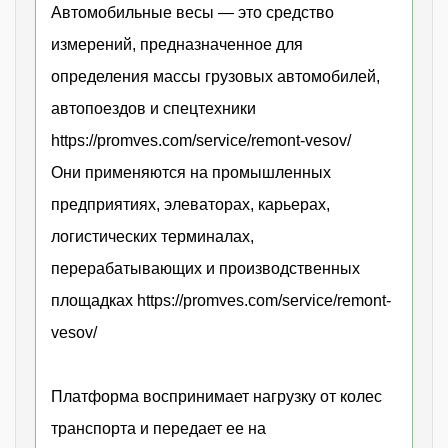
Автомобильные весы — это средство
измерений, предназначенное для
определения массы грузовых автомобилей,
автопоездов и спецтехники
https://promves.com/service/remont-vesov/
Они применяются на промышленных
предприятиях, элеваторах, карьерах,
логистических терминалах,
перерабатывающих и производственных
площадках https://promves.com/service/remont-
vesov/
Платформа воспринимает нагрузку от колес
транспорта и передает ее на