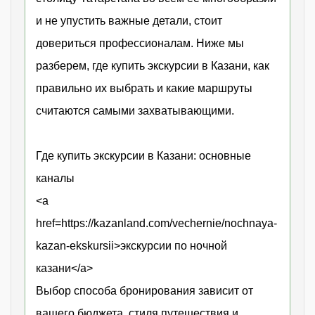
и не упустить важные детали, стоит
довериться профессионалам. Ниже мы
разберем, где купить экскурсии в Казани, как
правильно их выбрать и какие маршруты
считаются самыми захватывающими.
Где купить экскурсии в Казани: основные
каналы
<a
href=https://kazanland.com/vechernie/nochnaya-
kazan-ekskursii>экскурсии по ночной
казани</a>
Выбор способа бронирования зависит от
вашего бюджета, стиля путешествия и