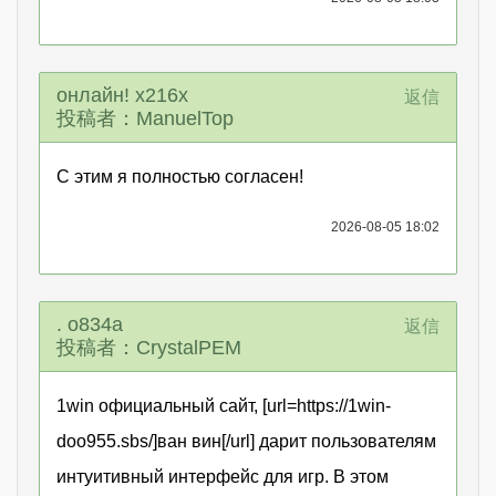
онлайн! x216x
返信
投稿者：ManuelTop
С этим я полностью согласен!
2026-08-05 18:02
. o834a
返信
投稿者：CrystalPEM
1win официальный сайт, [url=https://1win-
doo955.sbs/]ван вин[/url] дарит пользователям
интуитивный интерфейс для игр. В этом