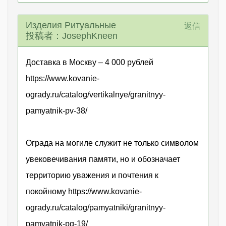
Изделия Ритуальные
返信
投稿者：JosephKneen
Доставка в Москву – 4 000 рублей
https://www.kovanie-
ogrady.ru/catalog/vertikalnye/granitnyy-
pamyatnik-pv-38/
Ограда на могиле служит не только символом
увековечивания памяти, но и обозначает
территорию уважения и почтения к
покойному https://www.kovanie-
ogrady.ru/catalog/pamyatniki/granitnyy-
pamyatnik-pg-19/