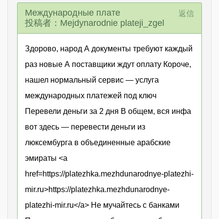
Международные плате
返信
投稿者：Mejdynarodnie plateji_zgel
Здорово, народ А документы требуют каждый
раз новые А поставщики ждут оплату Короче,
нашел нормальный сервис — услуга
международных платежей под ключ
Перевели деньги за 2 дня В общем, вся инфа
вот здесь — перевести деньги из
люксембурга в объединенные арабские
эмираты <a
href=https://platezhka.mezhdunarodnye-platezhi-
mir.ru>https://platezhka.mezhdunarodnye-
platezhi-mir.ru</a> Не мучайтесь с банками