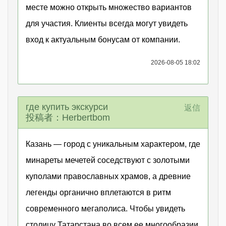
месте можно открыть множество вариантов
для участия. Клиенты всегда могут увидеть
вход к актуальным бонусам от компании.
2026-08-05 18:02
где купить экскурси
返信
投稿者：Herbertbom
Казань — город с уникальным характером, где
минареты мечетей соседствуют с золотыми
куполами православных храмов, а древние
легенды органично вплетаются в ритм
современного мегаполиса. Чтобы увидеть
столицу Татарстана во всем ее многообразии