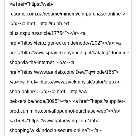
<a href="https://web-
resume.com.ua/resume/minomycin-purchase-online">
</a> <a href="http://ru.ph-ed-
plus.nspu.ru/article/17754"></a> <a
href="https://leipziger-ecken.de/node/7202"></a> <a
href="http://www.sprawdzonynocleg.pl/katalog/clonidine-
shop-via-the-internet"></a> <a
href="https://www.aairlab.com/IDev/?q=node/165">
</a> <a href="https://www.ziveknihy.sk/autor/digoxin-
shop-online"></a> <a href="http://aw-
bekkers.be/node/3095"></a> <a href="https://supplier-
prod.cummins.com/allopurinol-purchase-web"></a>
<a href="https://www.qatarliving.com/doha-
shopping/wiki/indocin-secure-online"></a>