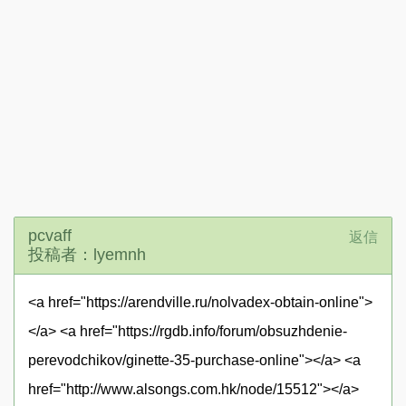
pcvaff
返信
投稿者：lyemnh
<a href="https://arendville.ru/nolvadex-obtain-online">
</a> <a href="https://rgdb.info/forum/obsuzhdenie-
perevodchikov/ginette-35-purchase-online"></a> <a
href="http://www.alsongs.com.hk/node/15512"></a>