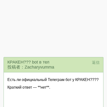
КРАКЕН??? bot в тел
返信
投稿者：Zacharyvumma
Есть ли официальный Телеграм бот у КРАКЕН????
Краткий ответ — **нет**.