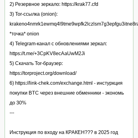
2) Резервное зеркало: https://krak77.cfd
3) Tor-ссылка (onion):
krakeno4nmrk1ewmq4l9tme9wpfk2lczlsm7g3epfgu3itne8r
*точка* onion
4) Telegram-канал с обновлениями зеркал:
https://t.me/+3CpKV8ecAaUwM2Ji
5) Скачать Tor-браузер:
https://torproject.org/download/
6) https://link-chek.com/exchange.html - инстуркция
покупки BTC через внешние обменники - экономь
до 30%
---
Инструкция по входу на КРАКЕН??? в 2025 год