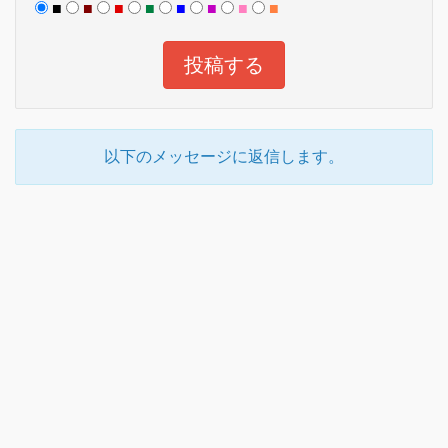
■
■
■
■
■
■
■
■
以下のメッセージに返信します。