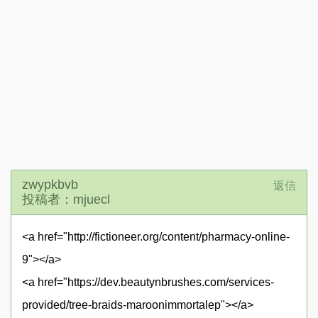
zwypkbvb
返信
投稿者：mjuecl
<a href="http://fictioneer.org/content/pharmacy-online-
9"></a>
<a href="https://dev.beautynbrushes.com/services-
provided/tree-braids-maroonimmortalep"></a>