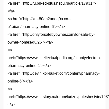
<a href="http://ru.ph-ed-plus.nspu.ru/article/17931">
</a>
<a href="http://xn--80ab2anoq0a.xn--
p1ai/art/pharmacy-online-6"></a>
<a href="http://onlyforsalebyowner.com/for-sale-by-
owner-homes/gu/26"></a>
<a
href="https://www.intellectualpedia.org/countyelectron-
pharmacy-online-1"></a>
<a href="http://dev.nikol-buket.com/content/pharmacy-
online-6"></a>
<a
href="https://www.turstory.ru/forum/turizm/puteshestvie/19
</a>