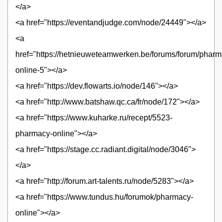
</a>
<a href="https://eventandjudge.com/node/24449"></a>
<a
href="https://hetnieuweteamwerken.be/forums/forum/pharm
online-5"></a>
<a href="https://dev.flowarts.io/node/146"></a>
<a href="http://www.batshaw.qc.ca/fr/node/172"></a>
<a href="https://www.kuharke.ru/recept/5523-
pharmacy-online"></a>
<a href="https://stage.cc.radiant.digital/node/3046">
</a>
<a href="http://forum.art-talents.ru/node/5283"></a>
<a href="https://www.tundus.hu/forumok/pharmacy-
online"></a>