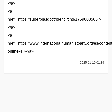
</a>
<a
href="https://superbia.lgbt/tridentlifting/1759008565">
</a>
<a
href="https://www.internationalhumanistparty.org/es/conte
online-4"></a>
2025-11-10 01:39