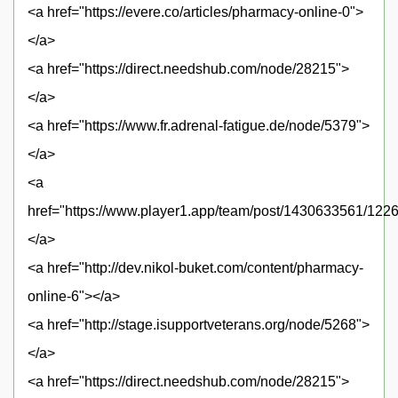
<a href="https://evere.co/articles/pharmacy-online-0">
</a>
<a href="https://direct.needshub.com/node/28215">
</a>
<a href="https://www.fr.adrenal-fatigue.de/node/5379">
</a>
<a
href="https://www.player1.app/team/post/1430633561/122
</a>
<a href="http://dev.nikol-buket.com/content/pharmacy-
online-6"></a>
<a href="http://stage.isupportveterans.org/node/5268">
</a>
<a href="https://direct.needshub.com/node/28215">