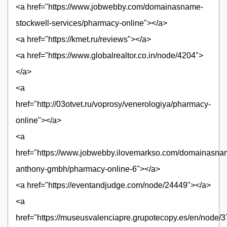
<a href="https://www.jobwebby.com/domainasname-
stockwell-services/pharmacy-online"></a>
<a href="https://kmet.ru/reviews"></a>
<a href="https://www.globalrealtor.co.in/node/4204">
</a>
<a
href="http://03otvet.ru/voprosy/venerologiya/pharmacy-
online"></a>
<a
href="https://www.jobwebby.ilovemarkso.com/domainasna
anthony-gmbh/pharmacy-online-6"></a>
<a href="https://eventandjudge.com/node/24449"></a>
<a
href="https://museusvalenciapre.grupotecopy.es/en/node/