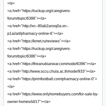
</a>
<a href="https://ruckup.org/caregivers-
forum/topic/6386"></a>
<a href="http://xn--80ab2anoq0a.xn--
p1ai/art/pharmacy-online-6"></a>
<a href="https://kmet.ru/reviews"></a>
<a href="https://ruckup.org/caregivers-
forum/topic/6386"></a>
<a href="https://theanubianwar.com/node/6396"></a>
<a href="http://www.sccu.chula.ac.th/node/933"></a>
<a href="https://primfootball.com/pharmacy-online-0">
</a>
<a href="https://www.onlyhomebuyers.com/for-sale-by-
owner-homes/id/17"></a>