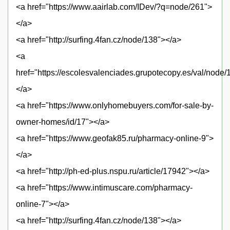
<a href="https://www.aairlab.com/IDev/?q=node/261">
</a>
<a href="http://surfing.4fan.cz/node/138"></a>
<a
href="https://escolesvalenciades.grupotecopy.es/val/node
</a>
<a href="https://www.onlyhomebuyers.com/for-sale-by-
owner-homes/id/17"></a>
<a href="https://www.geofak85.ru/pharmacy-online-9">
</a>
<a href="http://ph-ed-plus.nspu.ru/article/17942"></a>
<a href="https://www.intimuscare.com/pharmacy-
online-7"></a>
<a href="http://surfing.4fan.cz/node/138"></a>