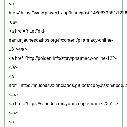
<a
href="https://www.player1.app/team/post/1430633561/122
</a>
<a href="http://old-
namur.jeunescathos.org/fr/content/pharmacy-online-
13"></a>
<a href="http://polden.info/story/pharmacy-online-12">
</a>
<a
href="https://museusvalenciades.grupotecopy.es/en/node/
</a>
<a href="https://wibride.com/your-couple-name-2355">
</a>
<a