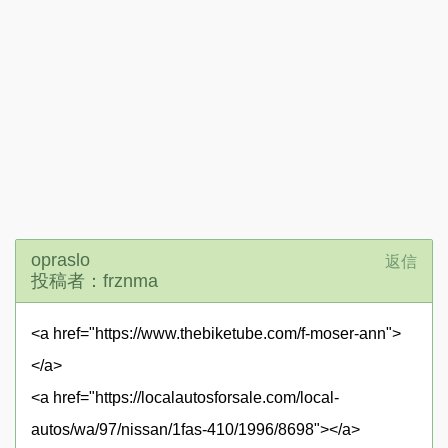
opraslo
返信
投稿者：frznma
<a href="https://www.thebiketube.com/f-moser-ann">
</a>
<a href="https://localautosforsale.com/local-
autos/wa/97/nissan/1fas-410/1996/8698"></a>