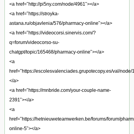
<a href="http://pi5ny.com/node/4961"></a>
<a href="https://stroyka-
astana.ru/objavlenia/576/pharmacy-online"></a>
<a href="https://videocorsi.sinervis.com/?
q=forum/videocorso-su-
chatgpt/topic/165468/pharmacy-online"></a>
<a
href="https://escolesvalenciades.grupotecopy.es/val/node
</a>
<a href="https://mnbride.com/your-couple-name-
2391"></a>
<a
href="https://hetnieuweteamwerken.be/forums/forum/pharm
online-5"></a>