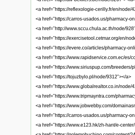
<a href="https://reflexologie-cerilly.fr/en/node
<a href="https://carros-usados.us/pharmacy-on
<a href="http://www.sccu.chula.ac.th/node/928
<a href="https://exercisetool.cetmar.org/en/no
<a href="https://evere.co/articles/pharmacy-on
<a href="https://www.rapidservice.com.ec/es/
<a href="https://www.siriuspup.com/breeders/
<a href="https://tojuzbylo.pl/node/9312"></a>
<a href="https://www.globalrealtor.co.in/node/
<a href="https://www.tripmayntra.com/pharmac
<a href="https://www.jobwebby.com/domainasn
<a href="https://carros-usados.us/pharmacy-on
<a href="https://www.e123.hk/zh-hant/e-cente
<a href="https://golemobuchino.com/content/