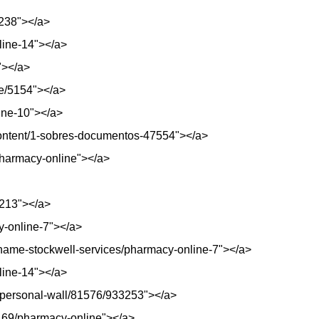
/4238"></a>
line-14"></a>
"></a>
de/5154"></a>
line-10"></a>
content/1-sobres-documentos-47554"></a>
pharmacy-online"></a>
4213"></a>
y-online-7"></a>
ame-stockwell-services/pharmacy-online-7"></a>
line-14"></a>
r/personal-wall/81576/933253"></a>
2469/pharmacy-online"></a>