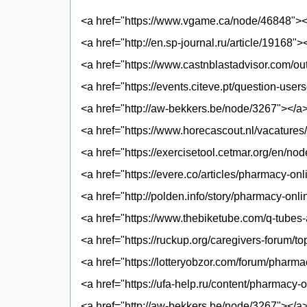
<a href="https://www.vgame.ca/node/46848"><
<a href="http://en.sp-journal.ru/article/19168">
<a href="https://www.castnblastadvisor.com/ou
<a href="https://events.citeve.pt/question-us
<a href="http://aw-bekkers.be/node/3267"></a
<a href="https://www.horecascout.nl/vacature
<a href="https://exercisetool.cetmar.org/en/no
<a href="https://evere.co/articles/pharmacy-on
<a href="http://polden.info/story/pharmacy-onl
<a href="https://www.thebiketube.com/q-tubes
<a href="https://ruckup.org/caregivers-forum/t
<a href="https://lotteryobzor.com/forum/pharm
<a href="https://ufa-help.ru/content/pharmacy-
<a href="http://aw-bekkers.be/node/3267"></a