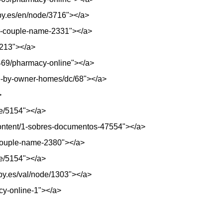
py.es/en/node/3716"></a>
ur-couple-name-2331"></a>
4213"></a>
2469/pharmacy-online"></a>
ale-by-owner-homes/dc/68"></a>
>
de/5154"></a>
content/1-sobres-documentos-47554"></a>
-couple-name-2380"></a>
de/5154"></a>
opy.es/val/node/1303"></a>
acy-online-1"></a>