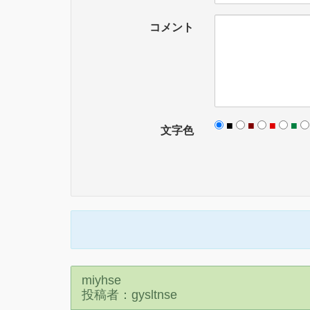
コメント
■
■
■
■
文字色
miyhse
投稿者：gysltnse