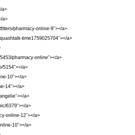
/a>
</a>
tfitters/pharmacy-online-9"></a>
ersquashtalk-time1759025704"></a>
>
s/5453/pharmacy-online"></a>
de/5154"></a>
line-10"></a>
ine-14"></a>
-angelie"></a>
opic/6379"></a>
acy-online-12"></a>
online-10"></a>
>