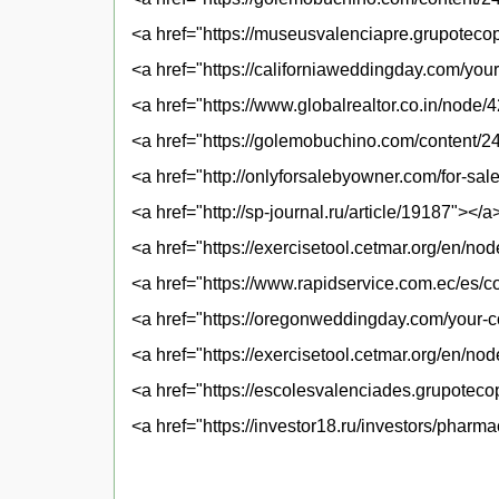
<a href="https://museusvalenciapre.grupoteco
<a href="https://californiaweddingday.com/yo
<a href="https://www.globalrealtor.co.in/node/
<a href="https://golemobuchino.com/content/
<a href="http://onlyforsalebyowner.com/for-s
<a href="http://sp-journal.ru/article/19187"></a
<a href="https://exercisetool.cetmar.org/en/no
<a href="https://www.rapidservice.com.ec/es/
<a href="https://oregonweddingday.com/your
<a href="https://exercisetool.cetmar.org/en/no
<a href="https://escolesvalenciades.grupotec
<a href="https://investor18.ru/investors/pharm