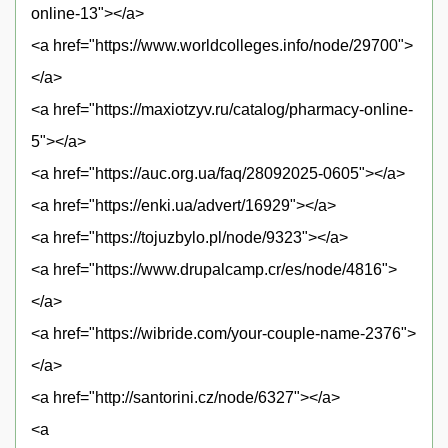
online-13"></a>
<a href="https://www.worldcolleges.info/node/29700">
</a>
<a href="https://maxiotzyv.ru/catalog/pharmacy-online-
5"></a>
<a href="https://auc.org.ua/faq/28092025-0605"></a>
<a href="https://enki.ua/advert/16929"></a>
<a href="https://tojuzbylo.pl/node/9323"></a>
<a href="https://www.drupalcamp.cr/es/node/4816">
</a>
<a href="https://wibride.com/your-couple-name-2376">
</a>
<a href="http://santorini.cz/node/6327"></a>
<a