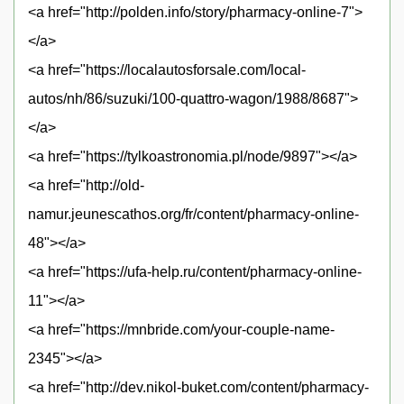
<a href="http://polden.info/story/pharmacy-online-7">
</a>
<a href="https://localautosforsale.com/local-
autos/nh/86/suzuki/100-quattro-wagon/1988/8687">
</a>
<a href="https://tylkoastronomia.pl/node/9897"></a>
<a href="http://old-
namur.jeunescathos.org/fr/content/pharmacy-online-
48"></a>
<a href="https://ufa-help.ru/content/pharmacy-online-
11"></a>
<a href="https://mnbride.com/your-couple-name-
2345"></a>
<a href="http://dev.nikol-buket.com/content/pharmacy-