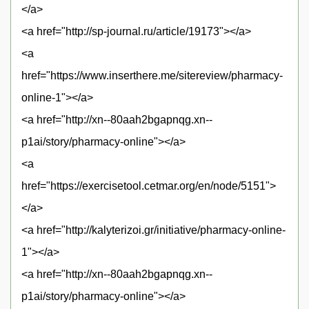
</a>
<a href="http://sp-journal.ru/article/19173"></a>
<a
href="https://www.inserthere.me/sitereview/pharmacy-
online-1"></a>
<a href="http://xn--80aah2bgapnqg.xn--
p1ai/story/pharmacy-online"></a>
<a
href="https://exercisetool.cetmar.org/en/node/5151">
</a>
<a href="http://kalyterizoi.gr/initiative/pharmacy-online-
1"></a>
<a href="http://xn--80aah2bgapnqg.xn--
p1ai/story/pharmacy-online"></a>