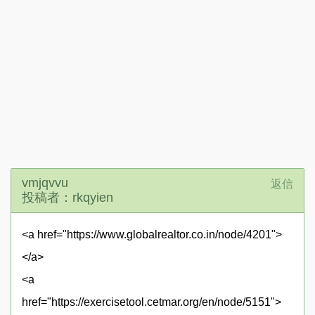
vmjqvvu
返信
投稿者：rkqyien
<a href="https://www.globalrealtor.co.in/node/4201">
</a>
<a
href="https://exercisetool.cetmar.org/en/node/5151">