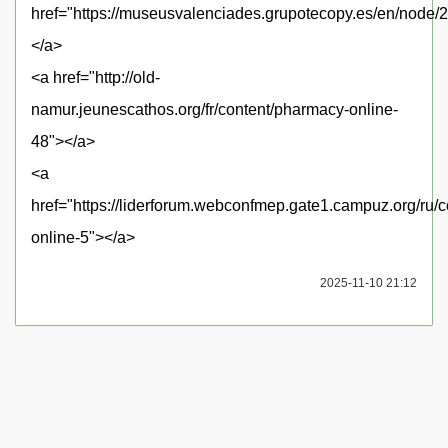
href="https://museusvalenciades.grupotecopy.es/en/node/
</a>
<a href="http://old-
namur.jeunescathos.org/fr/content/pharmacy-online-
48"></a>
<a
href="https://liderforum.webconfmep.gate1.campuz.org/ru/
online-5"></a>
2025-11-10 21:12