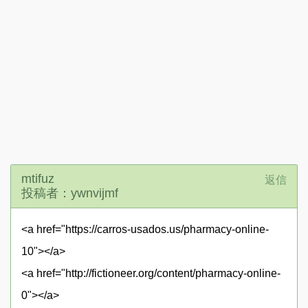
mtifuz
返信
投稿者：ywnvijmf
<a href="https://carros-usados.us/pharmacy-online-
10"></a>
<a href="http://fictioneer.org/content/pharmacy-online-
0"></a>