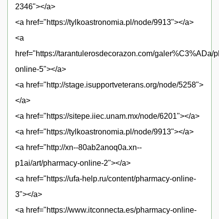
2346"></a>
<a href="https://tylkoastronomia.pl/node/9913"></a>
<a
href="https://tarantulerosdecorazon.com/galer%C3%ADa/
online-5"></a>
<a href="http://stage.isupportveterans.org/node/5258">
</a>
<a href="https://sitepe.iiec.unam.mx/node/6201"></a>
<a href="https://tylkoastronomia.pl/node/9913"></a>
<a href="http://xn--80ab2anoq0a.xn--
p1ai/art/pharmacy-online-2"></a>
<a href="https://ufa-help.ru/content/pharmacy-online-
3"></a>
<a href="https://www.itconnecta.es/pharmacy-online-