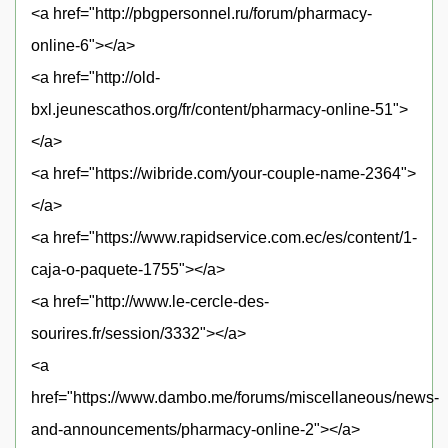
<a href="http://pbgpersonnel.ru/forum/pharmacy-
online-6"></a>
<a href="http://old-
bxl.jeunescathos.org/fr/content/pharmacy-online-51">
</a>
<a href="https://wibride.com/your-couple-name-2364">
</a>
<a href="https://www.rapidservice.com.ec/es/content/1-
caja-o-paquete-1755"></a>
<a href="http://www.le-cercle-des-
sourires.fr/session/3332"></a>
<a
href="https://www.dambo.me/forums/miscellaneous/news-
and-announcements/pharmacy-online-2"></a>