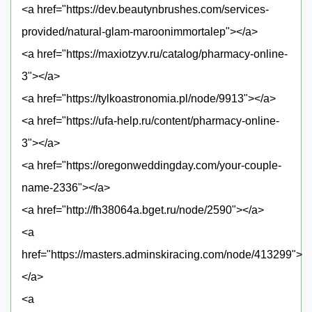
<a href="https://dev.beautynbrushes.com/services-
provided/natural-glam-maroonimmortalep"></a>
<a href="https://maxiotzyv.ru/catalog/pharmacy-online-
3"></a>
<a href="https://tylkoastronomia.pl/node/9913"></a>
<a href="https://ufa-help.ru/content/pharmacy-online-
3"></a>
<a href="https://oregonweddingday.com/your-couple-
name-2336"></a>
<a href="http://fh38064a.bget.ru/node/2590"></a>
<a
href="https://masters.adminskiracing.com/node/413299">
</a>
<a