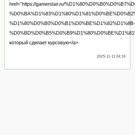
href="https://gamerslair.ru/%D1%80%D0%B0
%D0%BA%D1%83%D1%80%D1%81%D0%BE%D0%B2
%D1%80%D0%B0%D0%B1%D0%BE%D1%82%D1%8B-
%D0%BD%D0%B5%D0%B9%D1%80%D0%BE%D1%81
который сделает курсовую</a>
2025-11-11 04:18