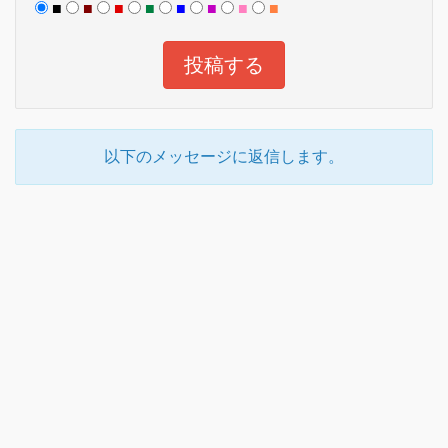
■
■
■
■
■
■
■
■
以下のメッセージに返信します。