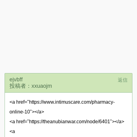
ejvbff
返信
投稿者：xxuaojm
<a href="https://www.intimuscare.com/pharmacy-
online-10"></a>
<a href="https://theanubianwar.com/node/6401"></a>
<a