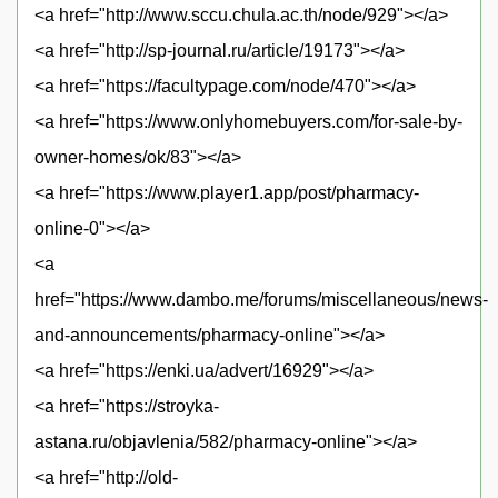
<a href="http://www.sccu.chula.ac.th/node/929"></a>
<a href="http://sp-journal.ru/article/19173"></a>
<a href="https://facultypage.com/node/470"></a>
<a href="https://www.onlyhomebuyers.com/for-sale-by-
owner-homes/ok/83"></a>
<a href="https://www.player1.app/post/pharmacy-
online-0"></a>
<a
href="https://www.dambo.me/forums/miscellaneous/news-
and-announcements/pharmacy-online"></a>
<a href="https://enki.ua/advert/16929"></a>
<a href="https://stroyka-
astana.ru/objavlenia/582/pharmacy-online"></a>
<a href="http://old-