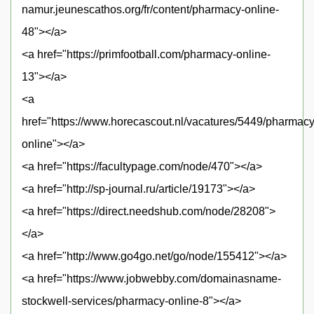
namur.jeunescathos.org/fr/content/pharmacy-online-
48"></a>
<a href="https://primfootball.com/pharmacy-online-
13"></a>
<a
href="https://www.horecascout.nl/vacatures/5449/pharmacy
online"></a>
<a href="https://facultypage.com/node/470"></a>
<a href="http://sp-journal.ru/article/19173"></a>
<a href="https://direct.needshub.com/node/28208">
</a>
<a href="http://www.go4go.net/go/node/155412"></a>
<a href="https://www.jobwebby.com/domainasname-
stockwell-services/pharmacy-online-8"></a>