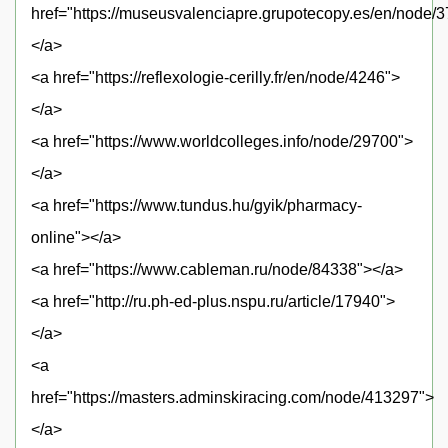
href="https://museusvalenciapre.grupotecopy.es/en/node/
</a>
<a href="https://reflexologie-cerilly.fr/en/node/4246">
</a>
<a href="https://www.worldcolleges.info/node/29700">
</a>
<a href="https://www.tundus.hu/gyik/pharmacy-
online"></a>
<a href="https://www.cableman.ru/node/84338"></a>
<a href="http://ru.ph-ed-plus.nspu.ru/article/17940">
</a>
<a
href="https://masters.adminskiracing.com/node/413297">
</a>