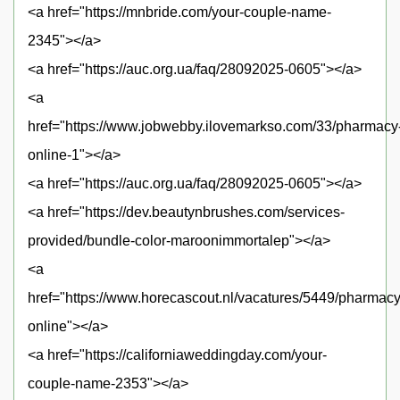
<a href="https://mnbride.com/your-couple-name-
2345"></a>
<a href="https://auc.org.ua/faq/28092025-0605"></a>
<a
href="https://www.jobwebby.ilovemarkso.com/33/pharmacy
online-1"></a>
<a href="https://auc.org.ua/faq/28092025-0605"></a>
<a href="https://dev.beautynbrushes.com/services-
provided/bundle-color-maroonimmortalep"></a>
<a
href="https://www.horecascout.nl/vacatures/5449/pharmacy
online"></a>
<a href="https://californiaweddingday.com/your-
couple-name-2353"></a>