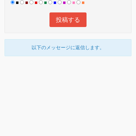
■
■
■
■
■
■
■
■
以下のメッセージに返信します。