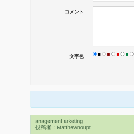
コメント
■
■
■
■
文字色
anagement arketing
投稿者：Matthewnoupt