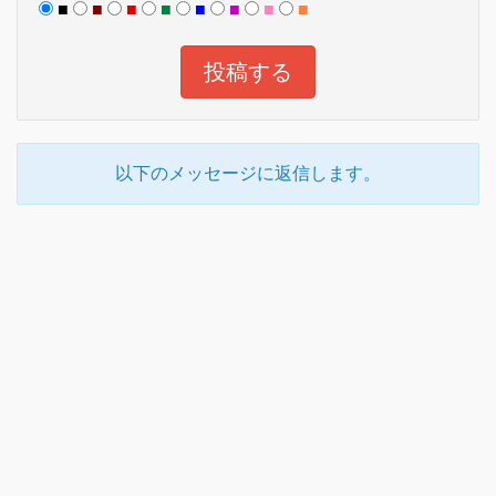
■
■
■
■
■
■
■
■
以下のメッセージに返信します。