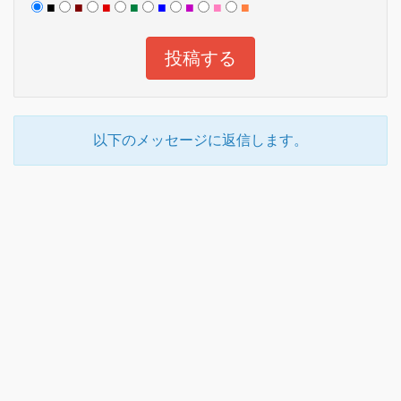
■
■
■
■
■
■
■
■
以下のメッセージに返信します。