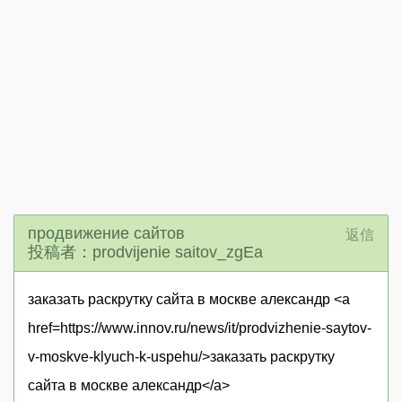
продвижение сайтов
返信
投稿者：prodvijenie saitov_zgEa
заказать раскрутку сайта в москве александр <a
href=https://www.innov.ru/news/it/prodvizhenie-saytov-
v-moskve-klyuch-k-uspehu/>заказать раскрутку
сайта в москве александр</a>