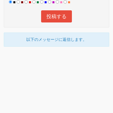
■
■
■
■
■
■
■
■
以下のメッセージに返信します。