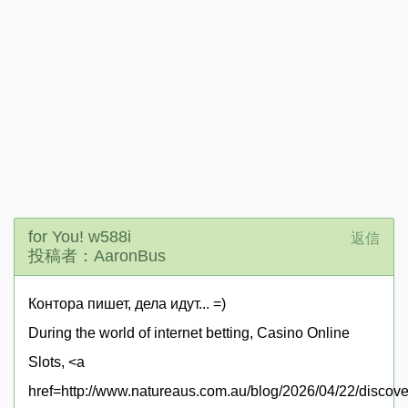
for You! w588i
返信
投稿者：AaronBus
Контора пишет, дела идут... =)
During the world of internet betting, Casino Online
Slots, <a
href=http://www.natureaus.com.au/blog/2026/04/22/discove