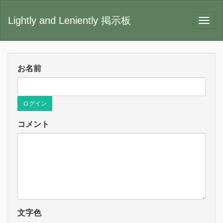
Lightly and Leniently 掲示板
お名前
ログイン
コメント
文字色