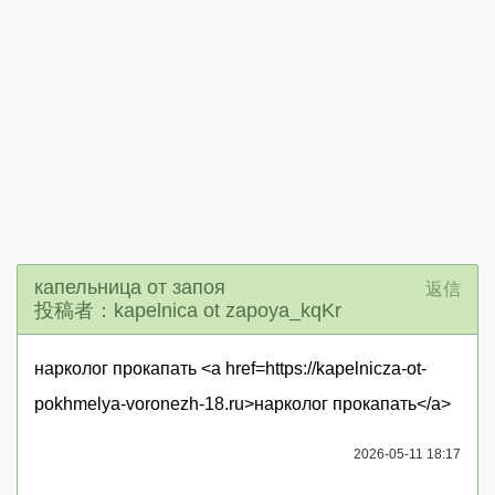
капельница от запоя
返信
投稿者：kapelnica ot zapoya_kqKr
нарколог прокапать <a href=https://kapelnicza-ot-
pokhmelya-voronezh-18.ru>нарколог прокапать</a>
2026-05-11 18:17