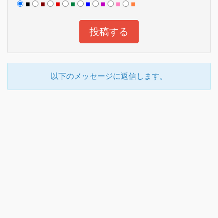
■
■
■
■
■
■
■
■
以下のメッセージに返信します。