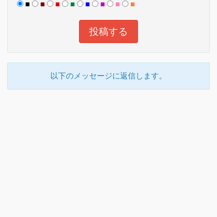
■
■
■
■
■
■
■
■
以下のメッセージに返信します。