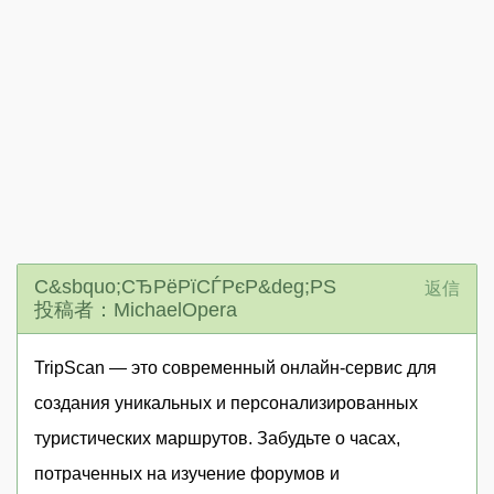
С&sbquo;СЂРёРїСЃРєР&deg;РЅ
返信
投稿者：MichaelOpera
TripScan — это современный онлайн-сервис для
создания уникальных и персонализированных
туристических маршрутов. Забудьте о часах,
потраченных на изучение форумов и