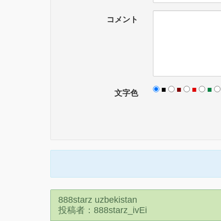
コメント
■
■
■
■
文字色
888starz uzbekistan
投稿者：888starz_ivEi