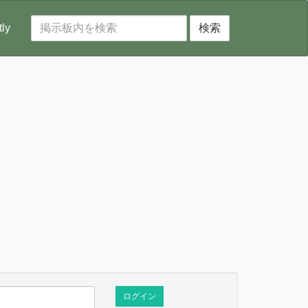
tly
検索
ログイン