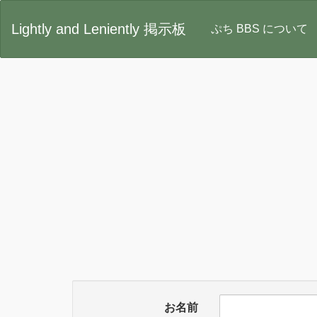
Lightly and Leniently 掲示板
ぷち BBS について
お名前