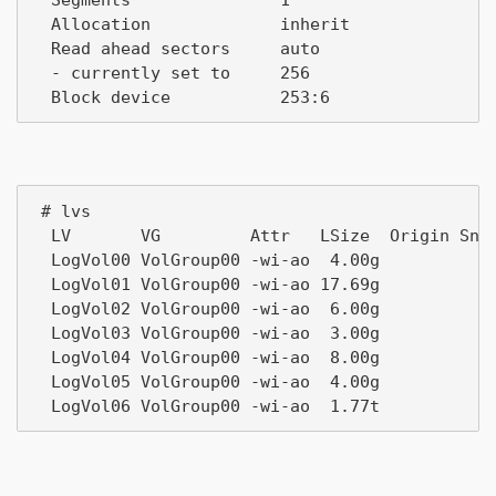
  Allocation             inherit

  Read ahead sectors     auto

  - currently set to     256

 # lvs

  LV       VG         Attr   LSize  Origin Snap
  LogVol00 VolGroup00 -wi-ao  4.00g

  LogVol01 VolGroup00 -wi-ao 17.69g

  LogVol02 VolGroup00 -wi-ao  6.00g

  LogVol03 VolGroup00 -wi-ao  3.00g

  LogVol04 VolGroup00 -wi-ao  8.00g

  LogVol05 VolGroup00 -wi-ao  4.00g
