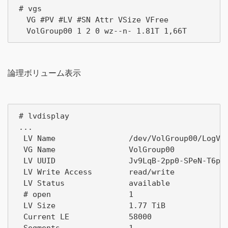
 # vgs

 　VG #PV #LV #SN Attr VSize VFree

論理ボリューム表示
 # lvdisplay

 ...

  LV Name                /dev/VolGroup00/LogVol
  VG Name                VolGroup00

  LV UUID                Jv9LqB-2pp0-SPeN-T6pw-
  LV Write Access        read/write

  LV Status              available

  # open                 1

  LV Size                1.77 TiB

  Current LE             58000

  Segments               1
