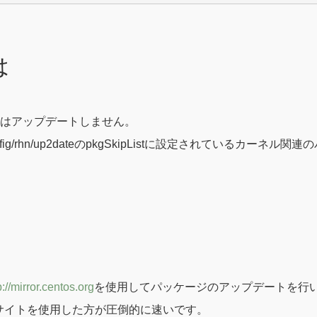
は
いてはアップデートしません。
config/rhn/up2dateのpkgSkipListに設定されている
p://mirror.centos.org
を使用してパッケージのアップデートを行
サイトを使用した方が圧倒的に速いです。