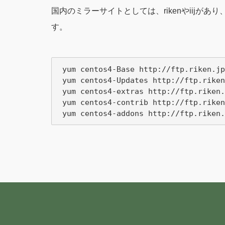
国内のミラーサイトとしては、rikenやiijがあり、例え
す。
 yum centos4-Base http://ftp.riken.jp
 yum centos4-Updates http://ftp.riken
 yum centos4-extras http://ftp.riken.
 yum centos4-contrib http://ftp.riken