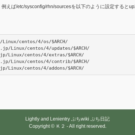
ば/etc/sysconfig/rhn/sourcesを以下のように設定する
/Linux/centos/4/os/$ARCH/

.jp/Linux/centos/4/updates/$ARCH/

jp/Linux/centos/4/extras/$ARCH/

.jp/Linux/centos/4/contrib/$ARCH/

Lightly and Lenientry
ぷちwiki
ぷち日記
Copyright © Ｋ２ - All right reserved.