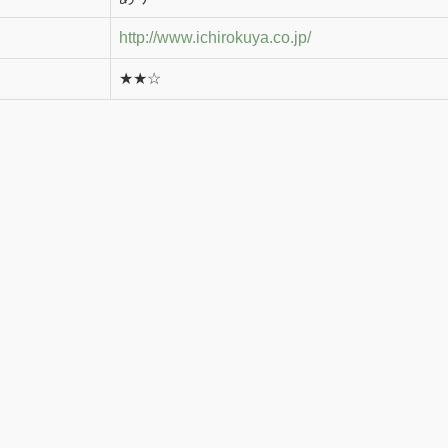
http://www.ichirokuya.co.jp/
★★☆