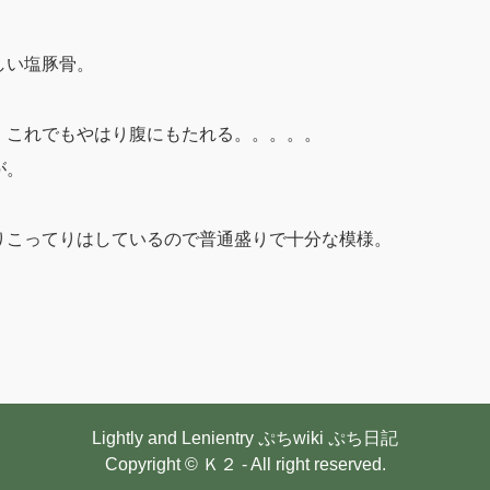
しい塩豚骨。
、これでもやはり腹にもたれる。。。。。
が。
りこってりはしているので普通盛りで十分な模様。
Lightly and Lenientry
ぷちwiki
ぷち日記
Copyright © Ｋ２ - All right reserved.