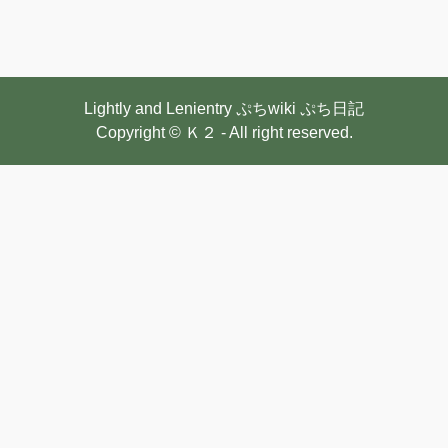
Lightly and Lenientry
ぷちwiki
ぷち日記
Copyright © Ｋ２ - All right reserved.