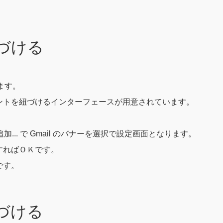
紐づける
けます。
アカウントを紐づけるインターフェースが用意されています。
追加... で Gmail のバナーを選択で設定画面となります。
すればＯＫです。
です。
紐づける