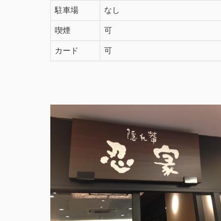
駐車場
なし
喫煙
可
カード
可