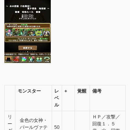
モンスター
レ
+
覚醒
備考
ベ
ル
リ
ＨＰ／攻撃／
金色の女神・
ー
回復１．５
パールヴァテ
50