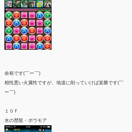
余裕です(￣ー￣)
相性悪い火属性ですが、地道に削っていけば楽勝です(￣
ー￣)
１０Ｆ
水の歴龍・ボウモア