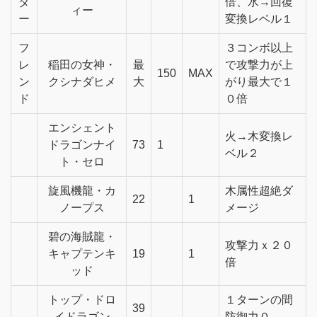
ダ
倍、水→回復
ィー
ー
変換レベル１
フ
３コンボ以上
レ
稲田の女神・
最
で攻撃力が上
150
MAX
ン
クシナダヒメ
大
がり最大で１
ド
０倍
エンシェント
火→木変換レ
ドラゴンナイ
73
1
ベル２
ト・セロ
旋風機龍・カ
木属性超絶ダ
22
1
ノープス
メージ
碧の海賊龍・
攻撃力ｘ２０
キャプテンキ
19
1
倍
ッド
トップ・ドロ
１ターンの間
39
イドラゴン
防御力０