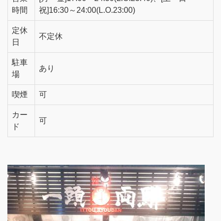
時間
祝]16:30～24:00(L.O.23:00)
定休
不定休
日
駐車
あり
場
喫煙
可
カー
可
ド