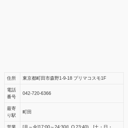
住所
東京都町田市森野1-9-18 プリマコスモ1F
電話
042-720-6366
番号
最寄
町田
り駅
営業
[月～金]17:00～24:30(L.O.23:40)、[土・日・