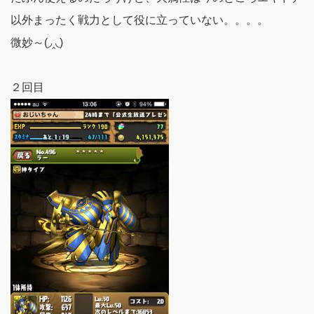
以外まったく戦力として役に立っていない。。。。
微妙～(◞‸◟)
２回目