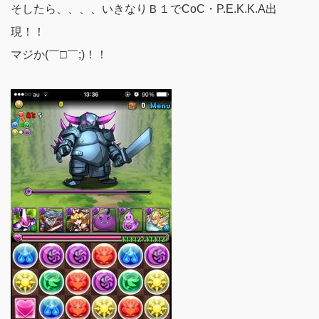
そしたら、、、、いきなりＢ１でCoC・P.E.K.K.A出
現！！
マジか(￣□￣;)！！