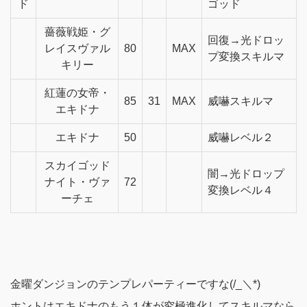
ド
ゴッド
薔薇戦姫・グ
回復→光ドロッ
レイスヴァル
80
MAX
プ変換スキルマ
キリー
紅蓮の女帝・
85
31
MAX
威嚇スキルマ
エキドナ
エキドナ
50
威嚇レベル２
スカイゴッド
闇→光ドロップ
ナイト・ヴァ
72
変換レベル４
ーチェ
金曜ダンジョンのテンプレパーティーですな(/_＼*)
ホントはエキドナのもう１体が究極進化してスキルマなら