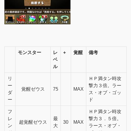
モンスター
レ
+
覚醒
備考
ベ
ル
リ
ＨＰ満タン時攻
ー
撃力３倍。ラー
覚醒ゼウス
75
MAX
ダ
ス・オブ・ゴッ
ー
ド
フ
ＨＰ満タン時攻
レ
最
撃力３．５倍。
超覚醒ゼウス
30
MAX
ン
大
ラース・オブ・