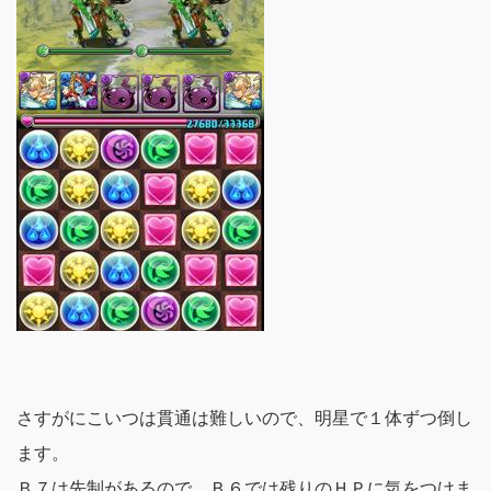
さすがにこいつは貫通は難しいので、明星で１体ずつ倒し
ます。
Ｂ７は先制があるので、Ｂ６では残りのＨＰに気をつけま