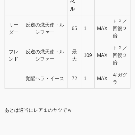
ベ
ル
ＨＰ／
リー
反逆の熾天使・ル
65
1
MAX
回復２
ダー
シファー
倍
ＨＰ／
フレ
反逆の熾天使・ル
最
109
MAX
回復２
ンド
シファー
大
倍
ギガグ
覚醒ヘラ・イース
72
1
MAX
ラ
あとは適当にレア１のヤツでｗ