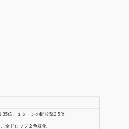
.35倍、１ターンの間攻撃2.5倍
倍、全ドロップ２色変化