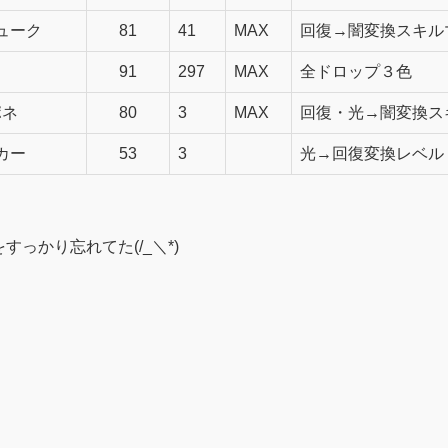
ューク
81
41
MAX
回復→闇変換スキル
91
297
MAX
全ドロップ３色
ポネ
80
3
MAX
回復・光→闇変換ス
カー
53
3
光→回復変換レベル
っかり忘れてた(/_＼*)