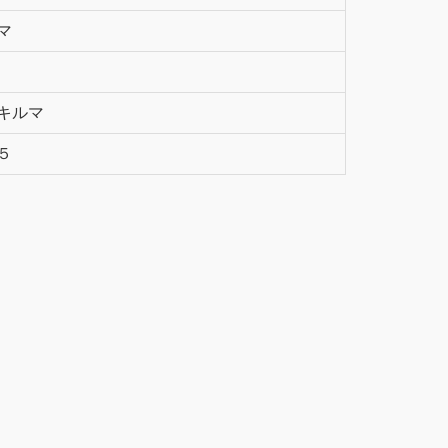
マ
キルマ
５