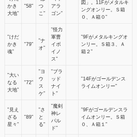
図」。11Fがメタルキ
かき
"58"
つ
アラ
ングオンリー。Ｓ箱
大地"
こ"
ゴン"
０、Ａ箱０"
"怪力
"けだ
軍曹
"9Fがメタルキングオ
"ナ
かき
"79"
イボ
ンリー。Ｓ箱３、Ａ
オ"
魂"
イノ
箱２"
ス"
"ヨ
"ブラ
"大い
ウ
ッド
"14Fがゴールデンス
なる
"72"
ス
ナイ
ライムオンリー"
大地"
ケ"
ト"
"魔剣
"見え
"さ
"9Fがゴールデンスラ
神レ
ざる
"89"
と
イムオンリー。Ｓ箱
パル
星々"
る"
０、Ａ箱１"
ド"