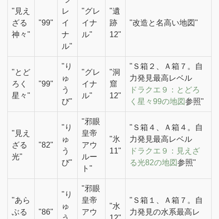
"見え
レ
"グレ
"遺
ざる
"99"
イ
イナ
跡
"改造と名高い地図"
神々"
ナ
ル"
12"
ル"
"り
"Ｓ箱２、Ａ箱７。自
"とど
"グレ
"洞
ゅ
力発見最高レベル
ろく
"99"
イナ
窟
う
ドラクエ９：とどろ
星々"
ル"
12"
び"
く星々99の地図
参照"
"邪眼
"り
"Ｓ箱４、Ａ箱４。自
"見え
皇帝
ゅ
"氷
力発見最高レベル
ざる
"82"
アウ
う
11"
ドラクエ９：見えざ
光"
ルー
び"
る光82の地図
参照"
ト"
"邪眼
"り
"あら
皇帝
"Ｓ箱１、Ａ箱７。自
ゅ
"水
ぶる
"86"
アウ
力発見の水系最高レ
う
12"