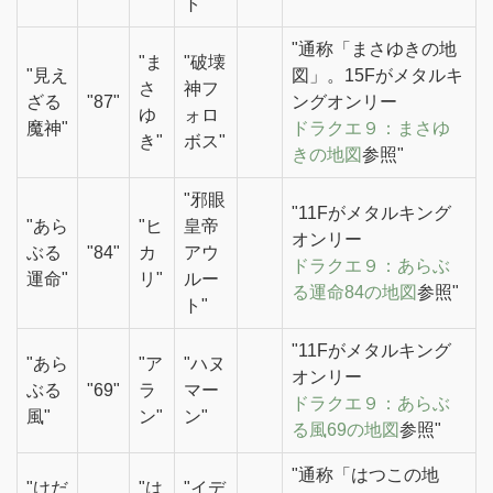
ト"
"通称「まさゆきの地
"ま
"破壊
"見え
図」。15Fがメタルキ
さ
神フ
ざる
"87"
ングオンリー
ゆ
ォロ
魔神"
ドラクエ９：まさゆ
き"
ボス"
きの地図
参照"
"邪眼
"11Fがメタルキング
"あら
"ヒ
皇帝
オンリー
ぶる
"84"
カ
アウ
ドラクエ９：あらぶ
運命"
リ"
ルー
る運命84の地図
参照"
ト"
"11Fがメタルキング
"あら
"ア
"ハヌ
オンリー
ぶる
"69"
ラ
マー
ドラクエ９：あらぶ
風"
ン"
ン"
る風69の地図
参照"
"通称「はつこの地
"けだ
"は
"イデ