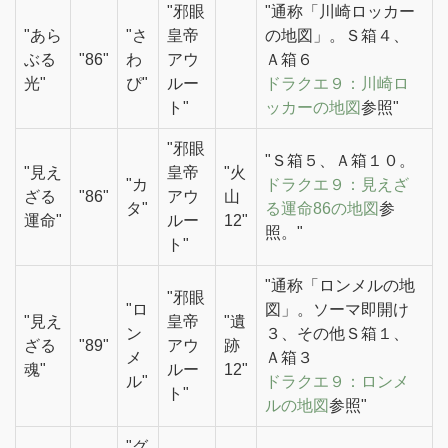
"邪眼
"通称「川崎ロッカー
"あら
"さ
皇帝
の地図」。Ｓ箱４、
ぶる
"86"
わ
アウ
Ａ箱６
光"
ぴ"
ルー
ドラクエ９：川崎ロ
ト"
ッカーの地図
参照"
"邪眼
"Ｓ箱５、Ａ箱１０。
"見え
皇帝
"火
"カ
ドラクエ９：見えざ
ざる
"86"
アウ
山
タ"
る運命86の地図
参
運命"
ルー
12"
照。"
ト"
"通称「ロンメルの地
"邪眼
"ロ
図」。ソーマ即開け
"見え
皇帝
"遺
ン
３、その他Ｓ箱１、
ざる
"89"
アウ
跡
メ
Ａ箱３
魂"
ルー
12"
ル"
ドラクエ９：ロンメ
ト"
ルの地図
参照"
"グ