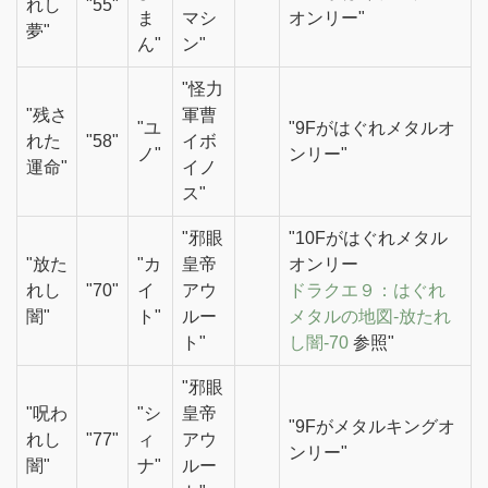
れし
"55"
ま
マシ
オンリー"
夢"
ん"
ン"
"怪力
"残さ
軍曹
"ユ
"9Fがはぐれメタルオ
れた
"58"
イボ
ノ"
ンリー"
運命"
イノ
ス"
"邪眼
"10Fがはぐれメタル
"放た
"カ
皇帝
オンリー
れし
"70"
イ
アウ
ドラクエ９：はぐれ
闇"
ト"
ルー
メタルの地図-放たれ
ト"
し闇-70
参照"
"邪眼
"呪わ
"シ
皇帝
"9Fがメタルキングオ
れし
"77"
ィ
アウ
ンリー"
闇"
ナ"
ルー