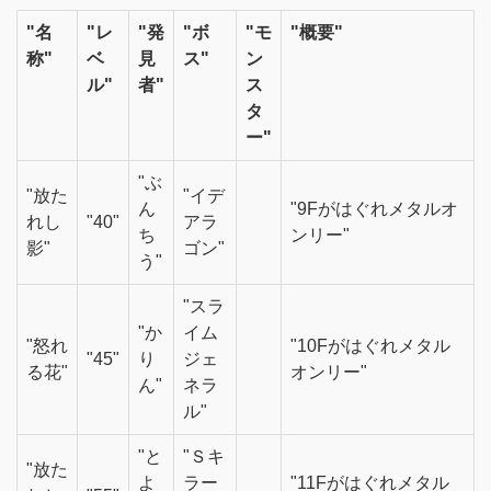
"名
"レ
"発
"ボ
"モ
"概要"
称"
ベ
見
ス"
ン
ル"
者"
ス
タ
ー"
"ぶ
"放た
"イデ
ん
"9Fがはぐれメタルオ
れし
"40"
アラ
ち
ンリー"
影"
ゴン"
う"
"スラ
"か
イム
"怒れ
"10Fがはぐれメタル
"45"
り
ジェ
る花"
オンリー"
ん"
ネラ
ル"
"と
"Ｓキ
"放た
よ
ラー
"11Fがはぐれメタル