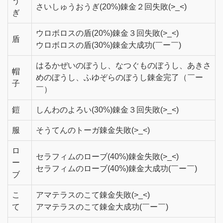
う
さいしゅうおうぎ(20%)錬金２回失敗(>_<)
ぎ
ウロボロスの盾(20%)錬金３回失敗(>_<)
盾
ウロボロスの盾(30%)錬金大成功(￣ー￣)
はるかぜいのぼうし、なつぐものぼうし、あきさ
帽
めのぼうし、ふゆぞらのぼうし錬金完了（￣ー
子
￣）
鎧
しんわのよろい(30%)錬金３回失敗(>_<)
服
そうてんのトーガ錬金失敗(>_<)
ロ
セラフィムのローブ(40%)錬金失敗(>_<)
ー
セラフィムのローブ(40%)錬金大成功(￣ー￣)
ブ
こ
アマテラスのこて錬金失敗(>_<)
て
アマテラスのこて錬金大成功(￣ー￣)