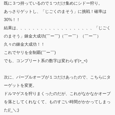
既に３つ持っているので１つだけ集めにシドー狩り。
あっさりゲットし、「じごくのまそう」に挑戦！確率は
30%！！
結果は、、、、、、、、、、、、、、、、、、、
「じごく
のまそう」錬金大成功(￣ー￣)（￣ー￣）（￣ー￣）
久々の錬金大成功！！
これで
ヤリを全制覇(￣ー￣)
でも、コンプリート系の数字は変わらず(>_<)
次に、パープルオーブが１コだけあったので、こちらにタ
ーゲットを変更。
ドルマゲスを狩りまくったのだが、これがなかなかオーブ
を落としてくれなくて、ものすごい時間がかかってしまっ
た(/_＼;)