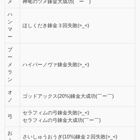
メ
神竜のツメ錬金大成功(￣ー￣)
ハ
ン
ほしくだき錬金３回失敗(>_<)
マ
ー
ブ
ー
メ
ハイパーノヴァ錬金失敗(>_<)
ラ
ン
オ
ゴッドアックス(20%)錬金大成功(￣ー￣)
ノ
セラフィムの弓錬金失敗(>_<)
弓
セラフィムの弓錬金大成功(￣ー￣)
お
さいしゅうおうぎ(10%)錬金２回失敗(>_<)