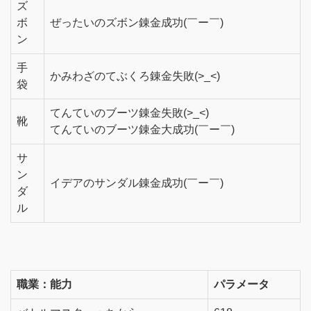
ズ
ボ
ぜったいのズボン錬金成功(￣ー￣)
ン
手
かみわざのてぶくろ錬金失敗(>_<)
袋
てんていのブーツ錬金失敗(>_<)
靴
てんていのブーツ錬金大成功(￣ー￣)
サ
ン
イデアのサンダル錬金成功(￣ー￣)
ダ
ル
職業：能力
パラメータ