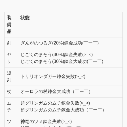
装
状態
備
品
剣
ぎんがのつるぎ(20%)錬金成功(￣ー￣)
ヤ
じごくのまそう(30%)錬金失敗(>_<)
リ
じごくのまそう(30%)錬金大成功(￣ー￣)
短
トリリオンダガー錬金失敗(>_<)
剣
杖
オーロラの杖錬金大成功（￣ー￣）
ム
超グリンガムのムチ錬金失敗(>_<)
チ
超グリンガムのムチ錬金大成功（￣ー￣）
ツ
神竜のツメ錬金失敗(>_<)