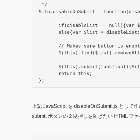
  */

 $.fn.disableOnSubmit = function(disa
        if(disableList == null){var $
        else{var $list = disableList;}
        // Makes sure button is enabl
        $(this).find($list).removeAtt
        $(this).submit(function(){$(t
        return this;

上記 JavaScript を disableOnSubmit.js と
submit ボタンの２度押しを防ぎたい HTML 