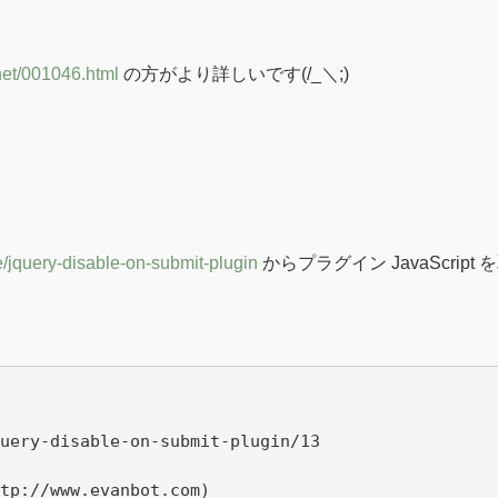
.net/001046.html
の方がより詳しいです(/_＼;)
e/jquery-disable-on-submit-plugin
からプラグイン JavaScri
uery-disable-on-submit-plugin/13

tp://www.evanbot.com)     
