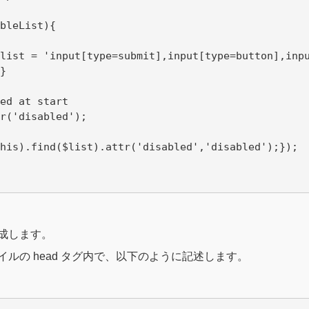
bleList){

list = 'input[type=submit],input[type=button],inpu


ed at start

r('disabled');

his).find($list).attr('disabled','disabled');});

して作成します。
ファイルの head タグ内で、以下のように記述します。