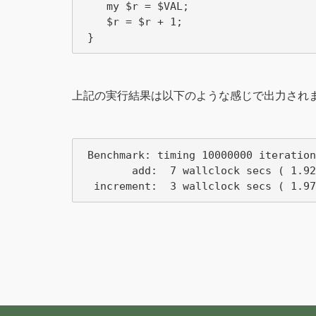
    my $r = $VAL;

    $r = $r + 1;

上記の実行結果は以下のような感じで出力され
 Benchmark: timing 10000000 iteration
        add:  7 wallclock secs ( 1.92