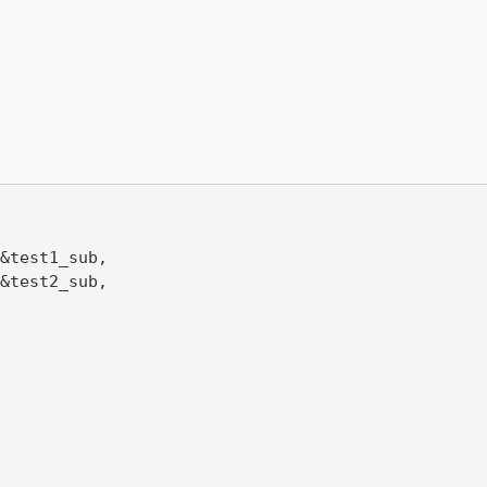
&test1_sub,

&test2_sub,
