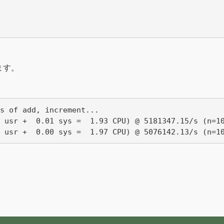
ます。
s of add, increment...

 usr +  0.01 sys =  1.93 CPU) @ 5181347.15/s (n=10