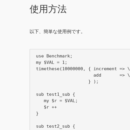
使用方法
以下、簡単な使用例です。
 use Benchmark;

 my $VAL = 1;

 timethese(10000000, { increment => \
                       add       => \
                     } );

 sub test1_sub {

    my $r = $VAL;

    $r ++

 }

 sub test2_sub {
