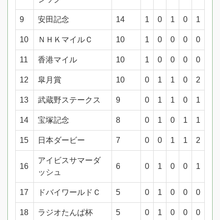
9
安田記念
14
1
0
1
0
1
10
ＮＨＫマイルＣ
10
1
0
0
0
0
11
香港マイル
10
1
0
0
0
0
12
皐月賞
10
0
1
1
0
2
13
武蔵野ステークス
9
0
1
1
0
1
14
宝塚記念
8
0
1
0
1
1
15
日本ダービー
7
0
0
1
1
2
アイビスサマーダ
16
6
0
1
0
0
1
ッシュ
17
ドバイワールドＣ
5
0
1
0
0
0
18
ラジオたんぱ杯
5
0
1
0
0
0