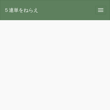
５連単をねらえ