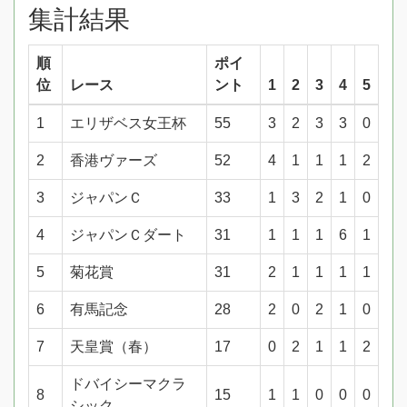
集計結果
順
ポイ
位
レース
ント
1
2
3
4
5
1
エリザベス女王杯
55
3
2
3
3
0
2
香港ヴァーズ
52
4
1
1
1
2
3
ジャパンＣ
33
1
3
2
1
0
4
ジャパンＣダート
31
1
1
1
6
1
5
菊花賞
31
2
1
1
1
1
6
有馬記念
28
2
0
2
1
0
7
天皇賞（春）
17
0
2
1
1
2
ドバイシーマクラ
8
15
1
1
0
0
0
シック