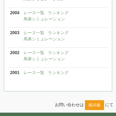
2004
レース一覧
ランキング
馬券シミュレーション
2003
レース一覧
ランキング
馬券シミュレーション
2002
レース一覧
ランキング
馬券シミュレーション
2001
レース一覧
ランキング
お問い合わせは
にて
掲示板