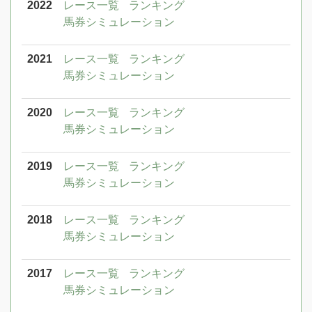
2022
レース一覧
ランキング
馬券シミュレーション
2021
レース一覧
ランキング
馬券シミュレーション
2020
レース一覧
ランキング
馬券シミュレーション
2019
レース一覧
ランキング
馬券シミュレーション
2018
レース一覧
ランキング
馬券シミュレーション
2017
レース一覧
ランキング
馬券シミュレーション