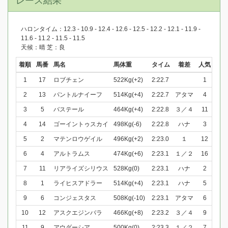
レース結果
ハロンタイム：12.3 - 10.9 - 12.4 - 12.6 - 12.5 - 12.2 - 12.1 - 11.9 -
11.6 - 11.2 - 11.5 - 11.5
天候：晴 芝：良
着順
馬番
馬名
馬体重
タイム
着差
人気
1
17
ロブチェン
522Kg(+2)
2:22.7
1
2
13
パントルナイーフ
514Kg(+4)
2:22.7
アタマ
4
3
5
バステール
464Kg(+4)
2:22.8
３／４
11
4
14
ゴーイントゥスカイ
498Kg(-6)
2:22.8
ハナ
3
5
2
マテンロウゲイル
496Kg(+2)
2:23.0
１
12
6
4
アルトラムス
474Kg(+6)
2:23.1
１／２
16
7
11
リアライズシリウス
528Kg(0)
2:23.1
ハナ
2
8
1
ライヒスアドラー
514Kg(+4)
2:23.1
ハナ
5
9
6
コンジェスタス
508Kg(-10)
2:23.1
アタマ
6
10
12
アスクエジンバラ
466Kg(+8)
2:23.2
３／４
9
11
9
アウダーシア
500Kg(0)
2:23.3
１／２
7