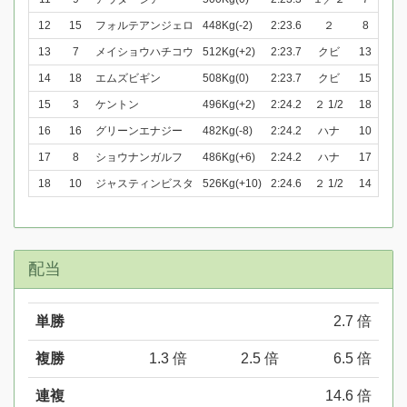
12
15
フォルテアンジェロ
448Kg(-2)
2:23.6
２
8
13
7
メイショウハチコウ
512Kg(+2)
2:23.7
クビ
13
14
18
エムズビギン
508Kg(0)
2:23.7
クビ
15
15
3
ケントン
496Kg(+2)
2:24.2
２ 1/2
18
16
16
グリーンエナジー
482Kg(-8)
2:24.2
ハナ
10
17
8
ショウナンガルフ
486Kg(+6)
2:24.2
ハナ
17
18
10
ジャスティンビスタ
526Kg(+10)
2:24.6
２ 1/2
14
配当
単勝
2.7 倍
複勝
1.3 倍
2.5 倍
6.5 倍
連複
14.6 倍