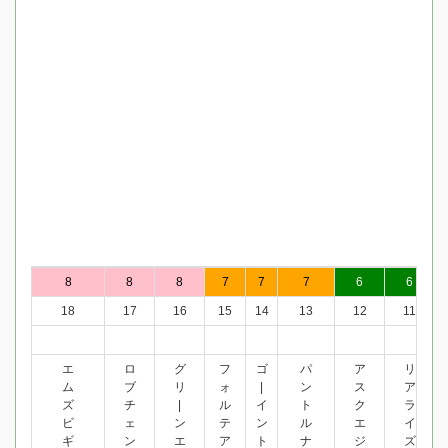
8
8
8
7
7
7
6
6
18
17
16
15
14
13
12
11
エ
ロ
グ
フ
ゴ
パ
ア
リ
ム
ブ
リ
ォ
|
ン
ス
ア
ズ
チ
|
ル
イ
ト
ク
ラ
ビ
ェ
ン
テ
ン
ル
エ
イ
ギ
ン
エ
ア
ト
ナ
ジ
ズ