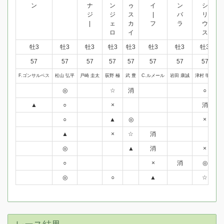
ン
ナ
ン
ゥ
イ
ン
シ
ジ
ジ
ス
|
バ
リ
|
ェ
カ
フ
ラ
ウ
ロ
イ
ス
牡3
牡3
牡3
牡3
牡3
牡3
牡3
牡3
57
57
57
57
57
57
57
57
F.ゴンサルベス
松山 弘平
戸崎 圭太
荻野 極
武 豊
C.ルメール
岩田 康誠
津村 明秀
坂
◎
☆
消
○
▲
○
×
消
○
▲
◎
×
▲
×
☆
消
◎
▲
消
×
○
×
消
◎
◎
○
▲
☆