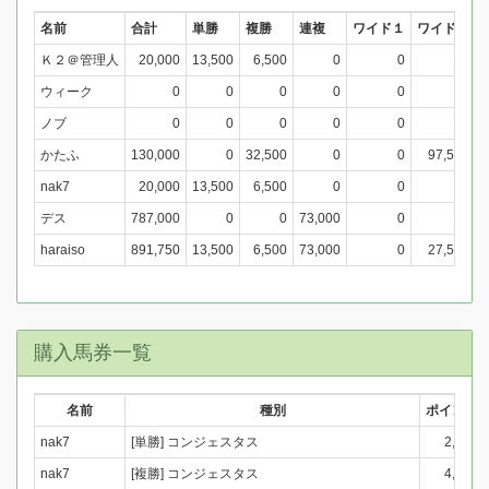
名前
合計
単勝
複勝
連複
ワイド１
ワイド２
Ｋ２＠管理人
20,000
13,500
6,500
0
0
0
ウィーク
0
0
0
0
0
0
ノブ
0
0
0
0
0
0
かたふ
130,000
0
32,500
0
0
97,500
nak7
20,000
13,500
6,500
0
0
0
デス
787,000
0
0
73,000
0
0
haraiso
891,750
13,500
6,500
73,000
0
27,500
購入馬券一覧
名前
種別
ポイント
nak7
[単勝] コンジェスタス
2,000
nak7
[複勝] コンジェスタス
4,000